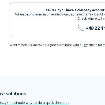
Call us if you have a company account
When calling from an unverified number, have the Tax Identif
Check where to fin
+48 22 1
Want to help us improve Furgonetka?
Share your suggestions for t
e solutions
szyk - a simple way to do a quick checkout