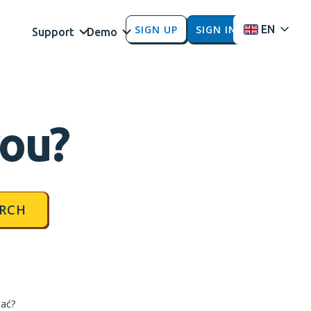
SIGN UP
SIGN IN
EN
Support
Demo
you?
RCH
tać?