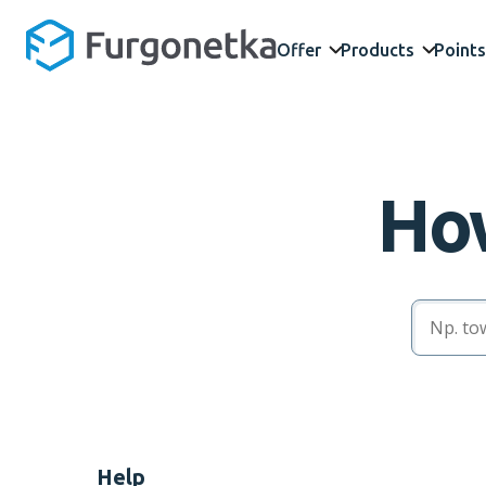
Offer
Products
Points
How
Help