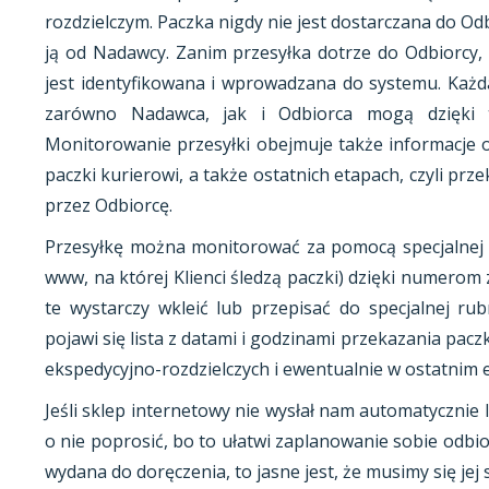
rozdzielczym. Paczka nigdy nie jest dostarczana do Od
ją od Nadawcy. Zanim przesyłka dotrze do Odbiorcy, 
jest identyfikowana i wprowadzana do systemu. Każda
zarówno Nadawca, jak i Odbiorca mogą dzięki t
Monitorowanie przesyłki obejmuje także informacje o
paczki kurierowi, a także ostatnich etapach, czyli prz
przez Odbiorcę.
Przesyłkę można monitorować za pomocą specjalnej ap
www, na której Klienci śledzą paczki) dzięki numero
te wystarczy wkleić lub przepisać do specjalnej rub
pojawi się lista z datami i godzinami przekazania pacz
ekspedycyjno-rozdzielczych i ewentualnie w ostatnim 
Jeśli sklep internetowy nie wysłał nam automatycznie
o nie poprosić, bo to ułatwi zaplanowanie sobie odbior
wydana do doręczenia, to jasne jest, że musimy się je