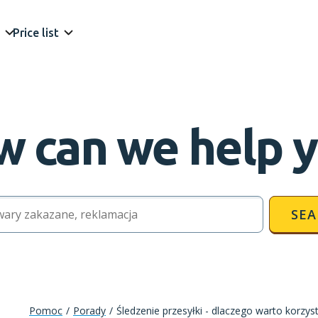
Price list
 can we help 
SEA
Pomoc
/
Porady
/
Śledzenie przesyłki - dlaczego warto korzys