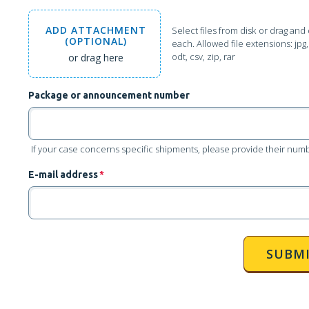
ADD
ATTACHMENT
Select files from disk
or drag and 
(OPTIONAL)
each. Allowed file extensions: jpg, j
odt, csv, zip, rar
or drag here
Package or announcement number
If your case concerns specific shipments, please provide their numbe
E-mail address
*
SUBM