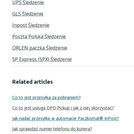
UPS Śledzenie
GLS Śledzenie
Inpost Śledzenie
Poczta Polska Śledzenie
ORLEN paczka Śledzenie
SP Express (SPX) Śledzenie
Related articles
Co to jest przesyłka za pobraniem?
Co to jest usługa DPD Pickup i jak z niej skorzystać?
Jak nadać przesyłkę w automacie Paczkomat® InPost?
Jak sprawdzić numer telefonu do kuriera?