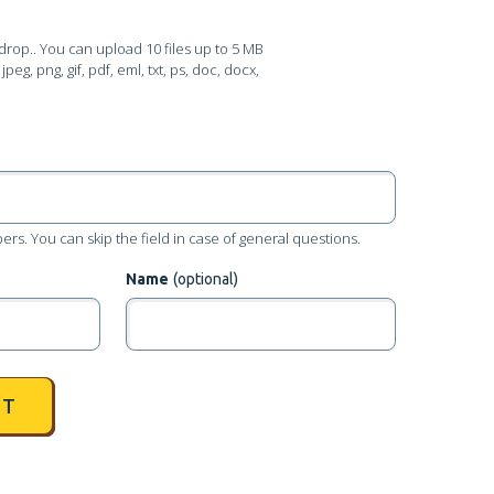
drop.
. You can upload 10 files up to 5 MB
peg, png, gif, pdf, eml, txt, ps, doc, docx,
rs. You can skip the field in case of general questions.
Name
(optional)
IT