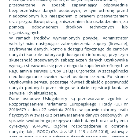
przetwarzane w sposób zapewniający odpowiednie
bezpieczeństwo danych osobowych, w tym ochronę przed
niedozwolonym lub niezgodnym z prawem przetwarzaniem
oraz przypadkową utratą, zniszczeniem lub uszkodzeniem, za
pomocą odpowiednich środków technicznych lub
organizacyjnych.
W ramach środków wymienionych powyżej, Administrator
wdrożył m.in. następujące zabezpieczenia: zapory (firewalle),
szyfrowanie danych, kontrole dostępu fizycznego do centrów
danych i kontrole autoryzacji dostępu do informacji, przy czym
skuteczność stosowanych zabezpieczeń danych Użytkownika
wymaga stosowania się przez niego do zapisów określonych w
Regulaminie serwisu Grupy Usług Furgonetka, w szczególności
nieudostępnianie swoich haseł osobom trzecim. Po stronie
Użytkownika serwisu pozostaje również dbałość o poprawność
danych podanych przez niego w trakcie rejestracji konta w
serwisie i ich aktualizacja.
Dane osobowe Usługobiorcy są przetwarzane zgodnie z
Rozporządzeniem Parlamentu Europejskiego i Rady (UE) nr
2016/679 z dnia 27 kwietnia 2016 r. w sprawie ochrony osób
fizycznych w związku z przetwarzaniem danych osobowych i w
sprawie swobodnego przepływu takich danych oraz uchylenia
dyrektywy 95/46/WE (ogólne rozporządzenie o ochronie
danych; dalej: RODO) (Dz. Urz. UE L 119 z 4.05.2016), ustawą z