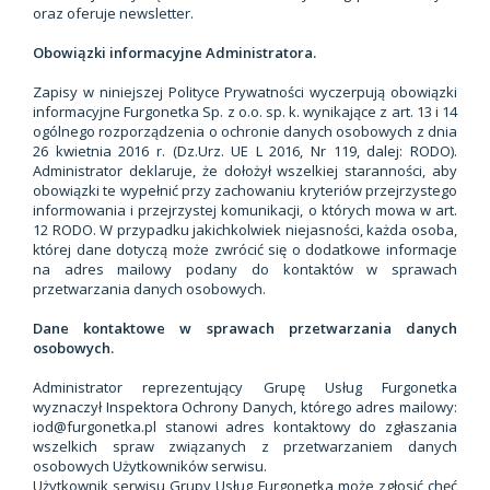
oraz oferuje newsletter.
Obowiązki informacyjne Administratora.
Zapisy w niniejszej Polityce Prywatności wyczerpują obowiązki
informacyjne Furgonetka Sp. z o.o. sp. k. wynikające z art. 13 i 14
ogólnego rozporządzenia o ochronie danych osobowych z dnia
26 kwietnia 2016 r. (Dz.Urz. UE L 2016, Nr 119, dalej: RODO).
Administrator deklaruje, że dołożył wszelkiej staranności, aby
obowiązki te wypełnić przy zachowaniu kryteriów przejrzystego
informowania i przejrzystej komunikacji, o których mowa w art.
12 RODO. W przypadku jakichkolwiek niejasności, każda osoba,
której dane dotyczą może zwrócić się o dodatkowe informacje
na adres mailowy podany do kontaktów w sprawach
przetwarzania danych osobowych.
Dane kontaktowe w sprawach przetwarzania danych
osobowych.
Administrator reprezentujący Grupę Usług Furgonetka
wyznaczył Inspektora Ochrony Danych, którego adres mailowy:
iod@furgonetka.pl stanowi adres kontaktowy do zgłaszania
wszelkich spraw związanych z przetwarzaniem danych
osobowych Użytkowników serwisu.
Użytkownik serwisu Grupy Usług Furgonetka może zgłosić chęć