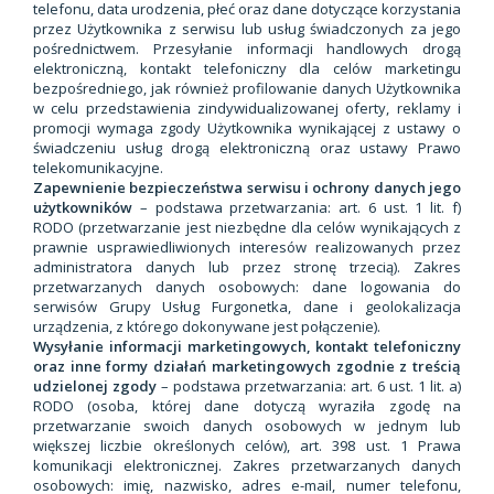
telefonu, data urodzenia, płeć oraz dane dotyczące korzystania
przez Użytkownika z serwisu lub usług świadczonych za jego
pośrednictwem. Przesyłanie informacji handlowych drogą
elektroniczną, kontakt telefoniczny dla celów marketingu
bezpośredniego, jak również profilowanie danych Użytkownika
w celu przedstawienia zindywidualizowanej oferty, reklamy i
promocji wymaga zgody Użytkownika wynikającej z ustawy o
świadczeniu usług drogą elektroniczną oraz ustawy Prawo
telekomunikacyjne.
Zapewnienie bezpieczeństwa serwisu i ochrony danych jego
użytkowników
– podstawa przetwarzania: art. 6 ust. 1 lit. f)
RODO (przetwarzanie jest niezbędne dla celów wynikających z
prawnie usprawiedliwionych interesów realizowanych przez
administratora danych lub przez stronę trzecią). Zakres
przetwarzanych danych osobowych: dane logowania do
serwisów Grupy Usług Furgonetka, dane i geolokalizacja
urządzenia, z którego dokonywane jest połączenie).
Wysyłanie informacji marketingowych, kontakt telefoniczny
oraz inne formy działań marketingowych zgodnie z treścią
udzielonej zgody
– podstawa przetwarzania: art. 6 ust. 1 lit. a)
RODO (osoba, której dane dotyczą wyraziła zgodę na
przetwarzanie swoich danych osobowych w jednym lub
większej liczbie określonych celów), art. 398 ust. 1 Prawa
komunikacji elektronicznej. Zakres przetwarzanych danych
osobowych: imię, nazwisko, adres e-mail, numer telefonu,