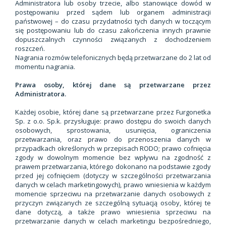
Administratora lub osoby trzecie, albo stanowiące dowód w
postępowaniu przed sądem lub organem administracji
państwowej – do czasu przydatności tych danych w toczącym
się postępowaniu lub do czasu zakończenia innych prawnie
dopuszczalnych czynności związanych z dochodzeniem
roszczeń.
Nagrania rozmów telefonicznych będą przetwarzane do 2 lat od
momentu nagrania.
Prawa osoby, której dane są przetwarzane przez
Administratora.
Każdej osobie, której dane są przetwarzane przez Furgonetka
Sp. z o.o. Sp.k. przysługuje: prawo dostępu do swoich danych
osobowych, sprostowania, usunięcia, ograniczenia
przetwarzania, oraz prawo do przenoszenia danych w
przypadkach określonych w przepisach RODO; prawo cofnięcia
zgody w dowolnym momencie bez wpływu na zgodność z
prawem przetwarzania, którego dokonano na podstawie zgody
przed jej cofnięciem (dotyczy w szczególności przetwarzania
danych w celach marketingowych), prawo wniesienia w każdym
momencie sprzeciwu na przetwarzanie danych osobowych z
przyczyn związanych ze szczególną sytuacją osoby, której te
dane dotyczą, a także prawo wniesienia sprzeciwu na
przetwarzanie danych w celach marketingu bezpośredniego,