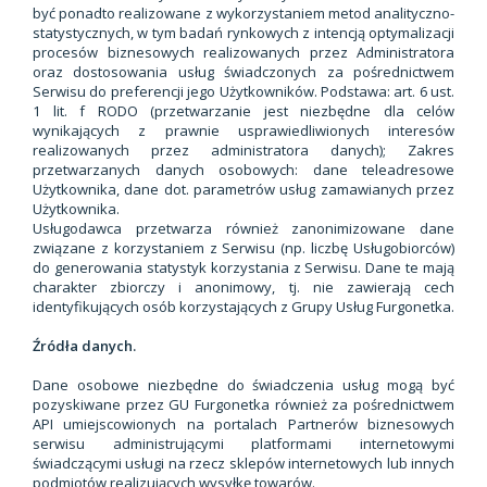
być ponadto realizowane z wykorzystaniem metod analityczno-
statystycznych, w tym badań rynkowych z intencją optymalizacji
procesów biznesowych realizowanych przez Administratora
oraz dostosowania usług świadczonych za pośrednictwem
Serwisu do preferencji jego Użytkowników. Podstawa: art. 6 ust.
1 lit. f RODO (przetwarzanie jest niezbędne dla celów
wynikających z prawnie usprawiedliwionych interesów
realizowanych przez administratora danych); Zakres
przetwarzanych danych osobowych: dane teleadresowe
Użytkownika, dane dot. parametrów usług zamawianych przez
Użytkownika.
Usługodawca przetwarza również zanonimizowane dane
związane z korzystaniem z Serwisu (np. liczbę Usługobiorców)
do generowania statystyk korzystania z Serwisu. Dane te mają
charakter zbiorczy i anonimowy, tj. nie zawierają cech
identyfikujących osób korzystających z Grupy Usług Furgonetka.
Źródła danych.
Dane osobowe niezbędne do świadczenia usług mogą być
pozyskiwane przez GU Furgonetka również za pośrednictwem
API umiejscowionych na portalach Partnerów biznesowych
serwisu administrującymi platformami internetowymi
świadczącymi usługi na rzecz sklepów internetowych lub innych
podmiotów realizujących wysyłkę towarów.