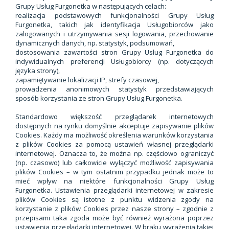
Grupy Usług Furgonetka w następujących celach:
realizacja podstawowych funkcjonalności Grupy Usług
Furgonetka, takich jak identyfikacja Usługobiorców jako
zalogowanych i utrzymywania sesji logowania, przechowanie
dynamicznych danych, np. statystyk, podsumowań,
dostosowania zawartości stron Grupy Usług Furgonetka do
indywidualnych preferencji Usługobiorcy (np. dotyczących
języka strony),
zapamiętywanie lokalizacji IP, strefy czasowej,
prowadzenia anonimowych statystyk przedstawiających
sposób korzystania ze stron Grupy Usług Furgonetka.
Standardowo większość przeglądarek internetowych
dostępnych na rynku domyślnie akceptuje zapisywanie plików
Cookies. Każdy ma możliwość określenia warunków korzystania
z plików Cookies za pomocą ustawień własnej przeglądarki
internetowej. Oznacza to, że można np. częściowo ograniczyć
(np. czasowo) lub całkowicie wyłączyć możliwość zapisywania
plików Cookies – w tym ostatnim przypadku jednak może to
mieć wpływ na niektóre funkcjonalności Grupy Usług
Furgonetka. Ustawienia przeglądarki internetowej w zakresie
plików Cookies są istotne z punktu widzenia zgody na
korzystanie z plików Cookies przez nasze strony – zgodnie z
przepisami taka zgoda może być również wyrażona poprzez
ustawienia przeglądarki internetowej. W braku wyrażenia takiej