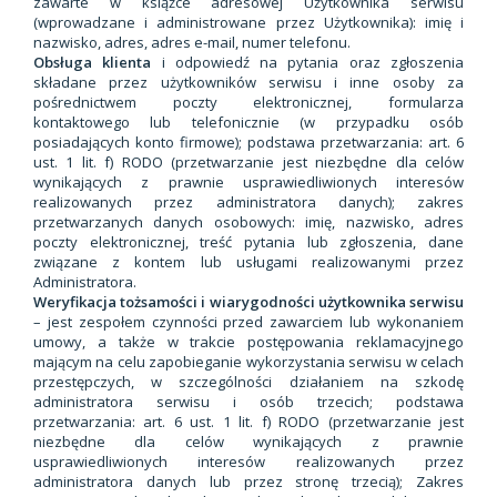
zawarte w książce adresowej Użytkownika serwisu
(wprowadzane i administrowane przez Użytkownika): imię i
nazwisko, adres, adres e-mail, numer telefonu.
Obsługa klienta
i odpowiedź na pytania oraz zgłoszenia
składane przez użytkowników serwisu i inne osoby za
pośrednictwem poczty elektronicznej, formularza
kontaktowego lub telefonicznie (w przypadku osób
posiadających konto firmowe); podstawa przetwarzania: art. 6
ust. 1 lit. f) RODO (przetwarzanie jest niezbędne dla celów
wynikających z prawnie usprawiedliwionych interesów
realizowanych przez administratora danych); zakres
przetwarzanych danych osobowych: imię, nazwisko, adres
poczty elektronicznej, treść pytania lub zgłoszenia, dane
związane z kontem lub usługami realizowanymi przez
Administratora.
Weryfikacja tożsamości i wiarygodności użytkownika serwisu
– jest zespołem czynności przed zawarciem lub wykonaniem
umowy, a także w trakcie postępowania reklamacyjnego
mającym na celu zapobieganie wykorzystania serwisu w celach
przestępczych, w szczególności działaniem na szkodę
administratora serwisu i osób trzecich; podstawa
przetwarzania: art. 6 ust. 1 lit. f) RODO (przetwarzanie jest
niezbędne dla celów wynikających z prawnie
usprawiedliwionych interesów realizowanych przez
administratora danych lub przez stronę trzecią); Zakres