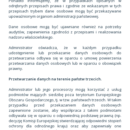
Ponadto informujemy, że w przypadkach opisanych w
odrębnych przepisach prawa i zgodnie ze wskazanym w tych
przepisach trybem dane osobowe mogą być przekazywane
upoważnionym organom administracji państwowej.
Dane osobowe mogą być ujawniane również na potrzeby
audytów, zapewnienia zgodności z przepisami i realizowania
nadzoru właścicielskiego.
Administrator oświadcza, że w każdym przypadku
udostępnienie lub przekazanie danych osobowych do
przetwarzania odbywa się w oparciu o umowę powierzenia
przetwarzania danych osobowych lub w oparciu o obowiązek
prawny.
Przetwarzanie danych na terenie państw trzecich.
Administrator lub jego procesorzy mogą korzystać z usług
podmiotów mających siedzibę poza terytorium Europejskiego
Obszaru Gospodarczego, tj. w tzw. państwach trzecich. W takim
przypadku przed przekazaniem danych osobowych
zapewnione zostanie, aby współpraca z takimi podmiotami
odbywała się w oparciu o odpowiednią podstawę prawną (np.
decyzję Komisji Europejskiej stwierdzającej odpowiedni stopień
ochrony dla odnośnego kraju) oraz aby zapewniały one