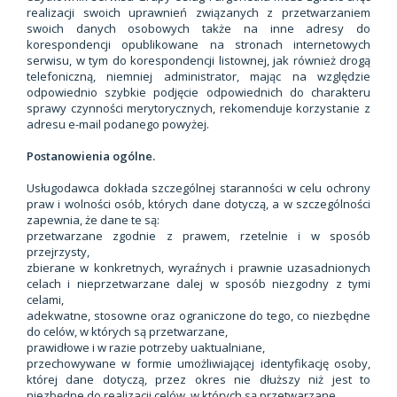
realizacji swoich uprawnień związanych z przetwarzaniem
swoich danych osobowych także na inne adresy do
korespondencji opublikowane na stronach internetowych
serwisu, w tym do korespondencji listownej, jak również drogą
telefoniczną, niemniej administrator, mając na względzie
odpowiednio szybkie podjęcie odpowiednich do charakteru
sprawy czynności merytorycznych, rekomenduje korzystanie z
adresu e-mail podanego powyżej.
Postanowienia ogólne.
Usługodawca dokłada szczególnej staranności w celu ochrony
praw i wolności osób, których dane dotyczą, a w szczególności
zapewnia, że dane te są:
przetwarzane zgodnie z prawem, rzetelnie i w sposób
przejrzysty,
zbierane w konkretnych, wyraźnych i prawnie uzasadnionych
celach i nieprzetwarzane dalej w sposób niezgodny z tymi
celami,
adekwatne, stosowne oraz ograniczone do tego, co niezbędne
do celów, w których są przetwarzane,
prawidłowe i w razie potrzeby uaktualniane,
przechowywane w formie umożliwiającej identyfikację osoby,
której dane dotyczą, przez okres nie dłuższy niż jest to
niezbędne do realizacji celów, w których są przetwarzane,