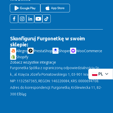
Skonfiguruj Furgonetkę w swoim
sklepie:
Allegro
PrestaShop
Shoper
WooCommerce
Shopify
Zobacz wszystkie integracje
Furgonetka Spółka z ograniczoną odpowiedzialnością Sp.
PL
k., al. Księcia Józefa Poniatowskiego 1, 03-901 Warszawa,
NIP: 1132567365, REGON: 140220084, KRS: 0000694708.
Adres do korespondencji: Furgonetka, Królewiecka 11, 82-
300 Elbląg