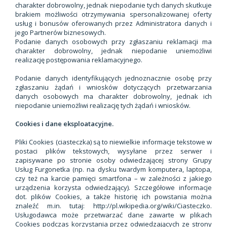
charakter dobrowolny, jednak niepodanie tych danych skutkuje
brakiem możliwości otrzymywania spersonalizowanej oferty
usług i bonusów oferowanych przez Administratora danych i
jego Partnerów biznesowych.
Podanie danych osobowych przy zgłaszaniu reklamacji ma
charakter dobrowolny, jednak niepodanie uniemożliwi
realizację postępowania reklamacyjnego.
Podanie danych identyfikujących jednoznacznie osobę przy
zgłaszaniu żądań i wniosków dotyczących przetwarzania
danych osobowych ma charakter dobrowolny, jednak ich
niepodanie uniemożliwi realizację tych żądań i wniosków.
Cookies i dane eksploatacyjne.
Pliki Cookies (ciasteczka) są to niewielkie informacje tekstowe w
postaci plików tekstowych, wysyłane przez serwer i
zapisywane po stronie osoby odwiedzającej strony Grupy
Usług Furgonetka (np. na dysku twardym komputera, laptopa,
czy też na karcie pamięci smartfona – w zależności z jakiego
urządzenia korzysta odwiedzający). Szczegółowe informacje
dot. plików Cookies, a także historię ich powstania można
znaleźć m.in. tutaj: http://pl.wikipedia.org/wiki/Ciasteczko.
Usługodawca może przetwarzać dane zawarte w plikach
Cookies podczas korzystania przez odwiedzających ze strony