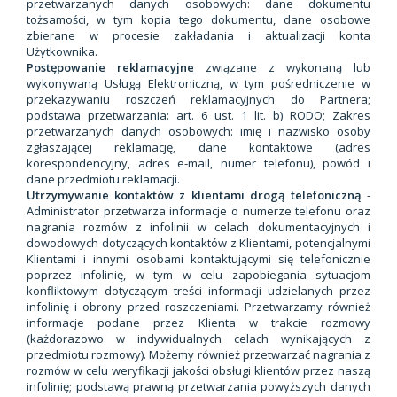
przetwarzanych danych osobowych: dane dokumentu
tożsamości, w tym kopia tego dokumentu, dane osobowe
zbierane w procesie zakładania i aktualizacji konta
Użytkownika.
Postępowanie reklamacyjne
związane z wykonaną lub
wykonywaną Usługą Elektroniczną, w tym pośredniczenie w
przekazywaniu roszczeń reklamacyjnych do Partnera;
podstawa przetwarzania: art. 6 ust. 1 lit. b) RODO; Zakres
przetwarzanych danych osobowych: imię i nazwisko osoby
zgłaszającej reklamację, dane kontaktowe (adres
korespondencyjny, adres e-mail, numer telefonu), powód i
dane przedmiotu reklamacji.
Utrzymywanie kontaktów z klientami drogą telefoniczną
-
Administrator przetwarza informacje o numerze telefonu oraz
nagrania rozmów z infolinii w celach dokumentacyjnych i
dowodowych dotyczących kontaktów z Klientami, potencjalnymi
Klientami i innymi osobami kontaktującymi się telefonicznie
poprzez infolinię, w tym w celu zapobiegania sytuacjom
konfliktowym dotyczącym treści informacji udzielanych przez
infolinię i obrony przed roszczeniami. Przetwarzamy również
informacje podane przez Klienta w trakcie rozmowy
(każdorazowo w indywidualnych celach wynikających z
przedmiotu rozmowy). Możemy również przetwarzać nagrania z
rozmów w celu weryfikacji jakości obsługi klientów przez naszą
infolinię; podstawą prawną przetwarzania powyższych danych