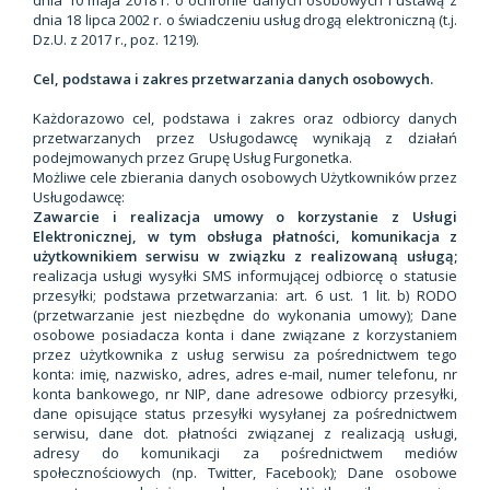
dnia 10 maja 2018 r. o ochronie danych osobowych i ustawą z
dnia 18 lipca 2002 r. o świadczeniu usług drogą elektroniczną (t.j.
Dz.U. z 2017 r., poz. 1219).
Cel, podstawa i zakres przetwarzania danych osobowych.
Każdorazowo cel, podstawa i zakres oraz odbiorcy danych
przetwarzanych przez Usługodawcę wynikają z działań
podejmowanych przez Grupę Usług Furgonetka.
Możliwe cele zbierania danych osobowych Użytkowników przez
Usługodawcę:
Zawarcie i realizacja umowy o korzystanie z Usługi
Elektronicznej, w tym obsługa płatności, komunikacja z
użytkownikiem serwisu w związku z realizowaną usługą;
realizacja usługi wysyłki SMS informującej odbiorcę o statusie
przesyłki; podstawa przetwarzania: art. 6 ust. 1 lit. b) RODO
(przetwarzanie jest niezbędne do wykonania umowy); Dane
osobowe posiadacza konta i dane związane z korzystaniem
przez użytkownika z usług serwisu za pośrednictwem tego
konta: imię, nazwisko, adres, adres e-mail, numer telefonu, nr
konta bankowego, nr NIP, dane adresowe odbiorcy przesyłki,
dane opisujące status przesyłki wysyłanej za pośrednictwem
serwisu, dane dot. płatności związanej z realizacją usługi,
adresy do komunikacji za pośrednictwem mediów
społecznościowych (np. Twitter, Facebook); Dane osobowe