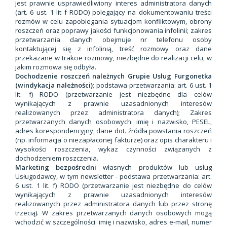
jest prawnie usprawiedliwiony interes administratora danych
(art. 6 ust. 1 lit f RODO) polegający na dokumentowaniu treści
rozmów w celu zapobiegania sytuacjom konfliktowym, obrony
roszczeń oraz poprawy jakości funkcjonowania infolinii; zakres
przetwarzania danych obejmuje nr telefonu osoby
kontaktującej się z infolinią, treść rozmowy oraz dane
przekazane w trakcie rozmowy, niezbędne do realizacji celu, w
jakim rozmowa się odbyła.
Dochodzenie roszczeń należnych Grupie Usług Furgonetka
(windykacja należności)
; podstawa przetwarzania: art. 6 ust. 1
lit. f) RODO (przetwarzanie jest niezbędne dla celów
wynikających z prawnie uzasadnionych interesów
realizowanych przez administratora danych); Zakres
przetwarzanych danych osobowych: imię i nazwisko, PESEL,
adres korespondencyjny, dane dot. źródła powstania roszczeń
(np. informacja o niezapłaconej fakturze) oraz opis charakteru i
wysokości roszczenia, wykaz czynności związanych z
dochodzeniem roszczenia.
Marketing bezpośredni
własnych produktów lub usług
Usługodawcy, w tym newsletter - podstawa przetwarzania: art.
6 ust. 1 lit. f) RODO (przetwarzanie jest niezbędne do celów
wynikających z prawnie uzasadnionych interesów
realizowanych przez administratora danych lub przez stronę
trzecią). W zakres przetwarzanych danych osobowych mogą
wchodzić w szczególności: imię i nazwisko, adres e-mail, numer