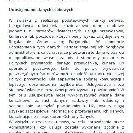
Udostępnianie danych osobowych.
W związku z realizacją podstawowych funkcji serwisu,
Usługodawca udostępnia każdorazowo dane osobowe
jednemu z Partnerów świadczących usługi przewozowe,
kurierskie lub pocztowe, których pełny wykaz znajduje się w
Regulaminie Grupy Usług Furgonetka. W momencie
udostępnienia tych danych, Partner staje się ich odrębnym
administratorem, co oznacza, że przetwarza te dane w oparciu
o opublikowane własne zasady i standardy opisane w
Politykach prywatności danego przewoźnika, kuriera lub
operatora pocztowego. Linki do polityk prywatności
poszczególnych Partnerów można znaleźć na końcu niniejszej
Polityki prywatności. Dla zapewnienia spójnej komunikacji i
lepszego doświadczenia użytkownika, Usługodawca może
stosować własne mechanizmy przekazywania powiadomień. W
tym celu Usługodawca może wykorzystywać własne dane
kontaktowe zamiast danych nadawcy lub odbiorcy i
samodzielnie przesyłać powiadomienia. Użytkownicy mogą
uzyskać szczegółowe informacje o przetwarzaniu ich danych,
kontaktując się z Inspektorem Ochrony Danych.
W związku z realizacją umowy, w celu sprawdzenia przez
Administratora, czy usługa została wykonana zgodnie z
ustalonymi parametrami jakościowymi, dane osobowe