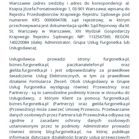
Warszawie (adres siedziby i adres do korespondencji: al.
Księcia Józefa Poniatowskiego 1, 03-901 Warszawa; wpisaną do
Rejestru Przedsiębiorców Krajowego Rejestru Sądowego pod
numerem KRS 0000694708; sąd rejestrowy, w którym
przechowywana jest dokumentacja spółki: Sąd Rejonowy dla M.
St. Warszawy w Warszawie, XIV Wydział Gospodarczy
Krajowego Rejestru Sądowego; NIP: 1132567365; REGON:
140220084 (dalej: Administrator, Grupa Usług Furgonetka lub
Usługodawca);
Usługodawca prowadzi strony: furgonetka.pl,
biznes.furgonetka.pl, paczkanatelefon.pl oraz
gielda.furgonetka.pl i jest odpowiedzialny za prawidłowe
świadczenie Usług Elektronicznych, w tym za prawidłowe
działanie Formularza Zleceń. Obok Usługodawcy w Grupie
Usług Furgonetka występują również Przewoźnicy oraz
Partnerzy - są to samodzielne podmioty trzecie w stosunku do
Usługodawcy, z którymi Klient za pomocą furgonetka.pl,
biznes.furgonetka.pl (Partnerzy) oraz gielda.furgonetka.pl
(Przewoźnicy) może zawrzeć Umowę Przewozu. Przetwarzanie
danych osobowych przez Partnera lub Przewoźnika odbywa się
zgodnie z zasadami ochrony danych osobowych
ustanowionymi przez te podmioty. Administrator prowadzi
również stronę blog.furgonetka.pl, na której publikuje
informacje dotyczące działalności branży usług przewozowych