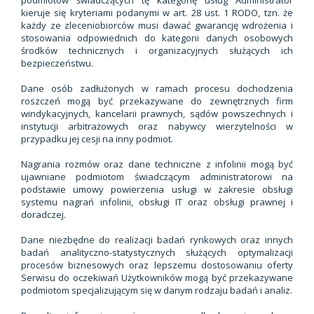
podmiotów świadczących tę kategorię usług Administrator
kieruje się kryteriami podanymi w art. 28 ust. 1 RODO, tzn. że
każdy ze zleceniobiorców musi dawać gwarancję wdrożenia i
stosowania odpowiednich do kategorii danych osobowych
środków technicznych i organizacyjnych służących ich
bezpieczeństwu.
Dane osób zadłużonych w ramach procesu dochodzenia
roszczeń mogą być przekazywane do zewnętrznych firm
windykacyjnych, kancelarii prawnych, sądów powszechnych i
instytucji arbitrażowych oraz nabywcy wierzytelności w
przypadku jej cesji na inny podmiot.
Nagrania rozmów oraz dane techniczne z infolinii mogą być
ujawniane podmiotom świadczącym administratorowi na
podstawie umowy powierzenia usługi w zakresie obsługi
systemu nagrań infolinii, obsługi IT oraz obsługi prawnej i
doradczej.
Dane niezbędne do realizacji badań rynkowych oraz innych
badań analityczno-statystycznych służących optymalizacji
procesów biznesowych oraz lepszemu dostosowaniu oferty
Serwisu do oczekiwań Użytkowników mogą być przekazywane
podmiotom specjalizującym się w danym rodzaju badań i analiz.