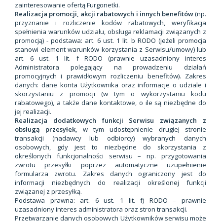
zainteresowanie ofertą Furgonetki.
Realizacja promocji, akcji rabatowych i innych benefitów
(np.
przyznanie i rozliczenie kodów rabatowych, weryfikacja
spełnienia warunków udziału, obsługa reklamacji związanych z
promocją) - podstawa: art. 6 ust. 1 lit. b RODO (jeżeli promocja
stanowi element warunków korzystania z Serwisu/umowy) lub
art. 6 ust. 1 lit. f RODO (prawnie uzasadniony interes
Administratora polegający na prowadzeniu działań
promocyjnych i prawidłowym rozliczeniu benefitów). Zakres
danych: dane konta Użytkownika oraz informacje o udziale i
skorzystaniu z promocji (w tym o wykorzystaniu kodu
rabatowego), a także dane kontaktowe, o ile są niezbędne do
jej realizacji.
Realizacja dodatkowych funkcji Serwisu związanych z
obsługą przesyłek
, w tym udostępnienie drugiej stronie
transakcji (nadawcy lub odbiorcy) wybranych danych
osobowych, gdy jest to niezbędne do skorzystania z
określonych funkcjonalności serwisu – np. przygotowania
zwrotu przesyłki poprzez automatyczne uzupełnienie
formularza zwrotu. Zakres danych ograniczony jest do
informacji niezbędnych do realizacji określonej funkcji
związanej z przesyłką.
Podstawa prawna: art. 6 ust. 1 lit. f) RODO – prawnie
uzasadniony interes administratora oraz stron transakcji.
Przetwarzanie danych osobowych Użytkowników serwisu może