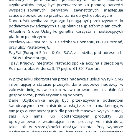
użytkowników mogą być przetwarzane za pomocą narzędzi
wyspecjalizowanych serwisów zewnętrznych (następuje
czasowe powierzenie przetwarzania danych osobowych).
Dane użytkownika za jego zgodą mogą być przekazywane do
podmiotów świadczących usługi płatnicze (platform płatniczych).
Aktualnie Grupa Usług Furgonetka korzysta z następujących
platform płatniczych:
Przelewy24 - PayPro S.A., z siedzibą w Poznaniu, 60-198 Poznań,
przy ulicy Pastelowej 8,
PayPal (Europe) S.à r.l. & Cie, S.C.A z siedzibą pod adresem L-
1150 w Luksemburgu,
Tpay, Krajowy Integrator Płatności spółka akcyjna z siedzibą w
Poznaniu, plac Andersa 3, 17 piętro, 61-894 Poznań.
W przypadku skorzystania przez nadawcę z usługi wysyłki SMS
informującej o statusie przesyłki, dane osobowe nadawcy, w
zakresie: imię, nazwisko lub nazwa prowadzonej działalności
gospodarczej, przekazywane są odbiorcy.
Dane Użytkownika mogą być przekazywane podmiotom
świadczącym dla Administratora usługi z zakresu marketingu, w
tym jego automatyzacji (np. dla potrzeb masowej wysyłki e-mail,
sms lub mms) lub dostarczającym produkty lub
oprogramowanie wspierające inne procesy Administratora,
takie jak w szczególności obsługa klienta. Przy wyborze