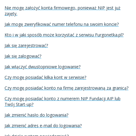
Nie mogę założyć konta firmowego, ponieważ NIP jest już
zajęty.
Jak mogę zweryfikować numer telefonu na swoim koncie?
Kto i w jaki sposób może korzystać z serwisu Furgonetka.pl?
Jak się zarejestrować?
Jak się zalogować?
Jak włączyć dwustopniowe logowanie?
Czy mogę posiadać kilka kont w serwisie?
Czy mogę posiadać konto na firmę zarejestrowaną za granicą?
Czy mogę posiadać konto z numerem NIP Fundacji AIP lub
Twój Start-up?
Jak zmienić hasło do logowania?
Jak zmienić adres e-mail do logowania?