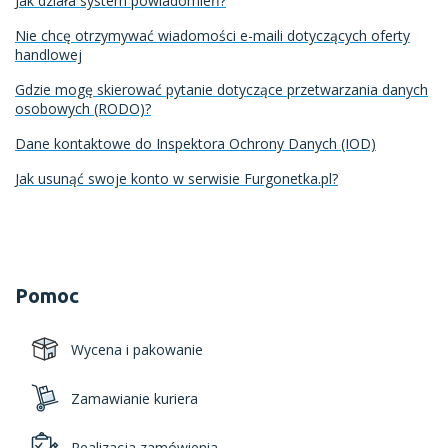
Jak działa system powiadomień?
Nie chcę otrzymywać wiadomości e-maili dotyczących oferty
handlowej
Gdzie mogę skierować pytanie dotyczące przetwarzania danych
osobowych (RODO)?
Dane kontaktowe do Inspektora Ochrony Danych (IOD)
Jak usunąć swoje konto w serwisie Furgonetka.pl?
Pomoc
Wycena i pakowanie
Zamawianie kuriera
Realizacja zamówienia