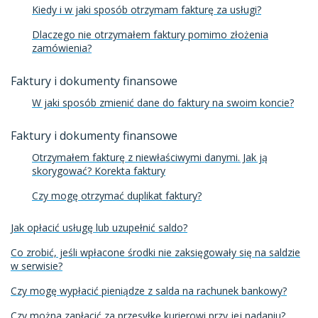
Kiedy i w jaki sposób otrzymam fakturę za usługi?
Dlaczego nie otrzymałem faktury pomimo złożenia
zamówienia?
Faktury i dokumenty finansowe
W jaki sposób zmienić dane do faktury na swoim koncie?
Faktury i dokumenty finansowe
Otrzymałem fakturę z niewłaściwymi danymi. Jak ją
skorygować? Korekta faktury
Czy mogę otrzymać duplikat faktury?
Jak opłacić usługę lub uzupełnić saldo?
Co zrobić, jeśli wpłacone środki nie zaksięgowały się na saldzie
w serwisie?
Czy mogę wypłacić pieniądze z salda na rachunek bankowy?
Czy można zapłacić za przesyłkę kurierowi przy jej nadaniu?