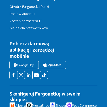
Otwórz Furgonetka Punkt
Postaw automat
Zostań partnerem IT
Giełda dla przewoźników
Pobierz darmową
aplikację
i zarządzaj
mobilnie
Skonfiguruj Furgonetkę w swoim
sklepie:
Allegro
PrestaShop
Shoper
WooCommerce