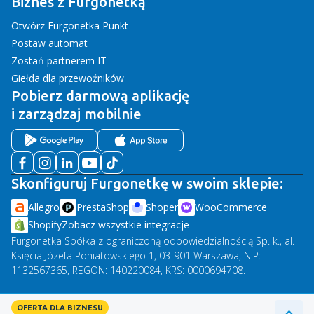
Biznes z Furgonetką
Otwórz Furgonetka Punkt
Postaw automat
Zostań partnerem IT
Giełda dla przewoźników
Pobierz darmową aplikację
i zarządzaj mobilnie
Skonfiguruj Furgonetkę w swoim sklepie:
Allegro
PrestaShop
Shoper
WooCommerce
Shopify
Zobacz wszystkie integracje
Furgonetka Spółka z ograniczoną odpowiedzialnością Sp. k., al.
Księcia Józefa Poniatowskiego 1, 03-901 Warszawa, NIP:
1132567365, REGON: 140220084, KRS: 0000694708.
Adres do korespondencji: Furgonetka, Królewiecka 11, 82-300
OFERTA DLA BIZNESU