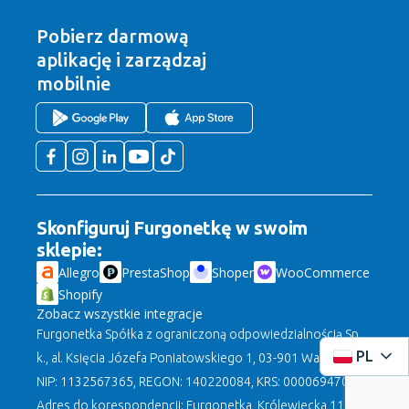
Pobierz darmową
aplikację
i zarządzaj
mobilnie
Skonfiguruj Furgonetkę w swoim
sklepie:
Allegro
PrestaShop
Shoper
WooCommerce
Shopify
Zobacz wszystkie integracje
Furgonetka Spółka z ograniczoną odpowiedzialnością Sp.
PL
k., al. Księcia Józefa Poniatowskiego 1, 03-901 Warszawa,
NIP: 1132567365, REGON: 140220084, KRS: 0000694708.
Adres do korespondencji: Furgonetka, Królewiecka 11, 82-