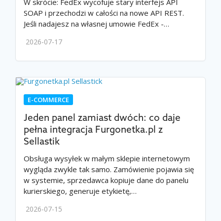
W skrócie: FedEx wycofuje stary interfejs API
SOAP i przechodzi w całości na nowe API REST.
Jeśli nadajesz na własnej umowie FedEx -…
2026-07-17
E-COMMERCE
Jeden panel zamiast dwóch: co daje
pełna integracja Furgonetka.pl z
Sellastik
Obsługa wysyłek w małym sklepie internetowym
wygląda zwykle tak samo. Zamówienie pojawia się
w systemie, sprzedawca kopiuje dane do panelu
kurierskiego, generuje etykietę,…
2026-07-15