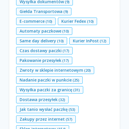
Wysyłka dokumentów
(9)
Giełda Transportowa
(9)
E-commerce
Kurier Fedex
(10)
(10)
Automaty paczkowe
(10)
Same day delivery
Kurier InPost
(10)
(12)
Czas dostawy paczki
(17)
Pakowanie przesyłek
(17)
Zwroty w sklepie internetowym
(20)
Nadanie paczki w punkcie
(25)
Wysyłka paczki za granicę
(31)
Dostawa przesyłek
(32)
Jak tanio wysłać paczkę
(53)
Zakupy przez internet
(57)
Sklep internetowy
(154)