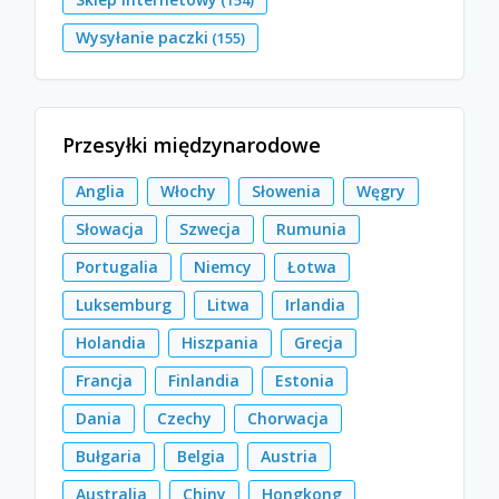
Wysyłanie paczki
(155)
Przesyłki międzynarodowe
Anglia
Włochy
Słowenia
Węgry
Słowacja
Szwecja
Rumunia
Portugalia
Niemcy
Łotwa
Luksemburg
Litwa
Irlandia
Holandia
Hiszpania
Grecja
Francja
Finlandia
Estonia
Dania
Czechy
Chorwacja
Bułgaria
Belgia
Austria
Australia
Chiny
Hongkong