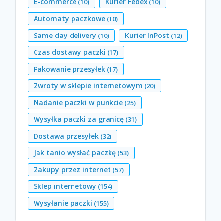
E-commerce
Kurier Fedex
(10)
(10)
Automaty paczkowe
(10)
Same day delivery
Kurier InPost
(10)
(12)
Czas dostawy paczki
(17)
Pakowanie przesyłek
(17)
Zwroty w sklepie internetowym
(20)
Nadanie paczki w punkcie
(25)
Wysyłka paczki za granicę
(31)
Dostawa przesyłek
(32)
Jak tanio wysłać paczkę
(53)
Zakupy przez internet
(57)
Sklep internetowy
(154)
Wysyłanie paczki
(155)