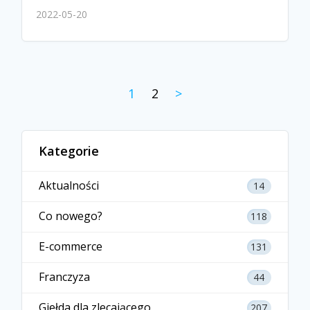
2022-05-20
1
2
>
Kategorie
Aktualności
14
Co nowego?
118
E-commerce
131
Franczyza
44
Giełda dla zlecającego
207