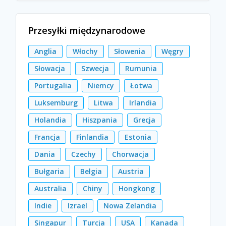
Przesyłki międzynarodowe
Anglia
Włochy
Słowenia
Węgry
Słowacja
Szwecja
Rumunia
Portugalia
Niemcy
Łotwa
Luksemburg
Litwa
Irlandia
Holandia
Hiszpania
Grecja
Francja
Finlandia
Estonia
Dania
Czechy
Chorwacja
Bułgaria
Belgia
Austria
Australia
Chiny
Hongkong
Indie
Izrael
Nowa Zelandia
Singapur
Turcja
USA
Kanada