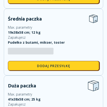
Średnia paczka
Max. parametry
19
x
38
x
58
cm;
12
kg
Zapakujesz
Pudełko z butami, mikser, toster
DODAJ PRZESYŁKĘ
Duża paczka
Max. parametry
41
x
38
x
58
cm;
25
kg
Zapakujesz