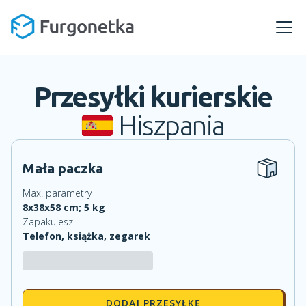
Przesyłki kurierskie
Hiszpania
Mała paczka
Max. parametry
8
x
38
x
58
cm;
5
kg
Zapakujesz
Telefon, książka, zegarek
DODAJ PRZESYŁKĘ