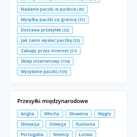
Nadanie paczki w punkcie
(25)
Wysyłka paczki za granicę
(31)
Dostawa przesyłek
(32)
Jak tanio wysłać paczkę
(53)
Zakupy przez internet
(57)
Sklep internetowy
(154)
Wysyłanie paczki
(155)
Przesyłki międzynarodowe
Anglia
Włochy
Słowenia
Węgry
Słowacja
Szwecja
Rumunia
Portugalia
Niemcy
Łotwa