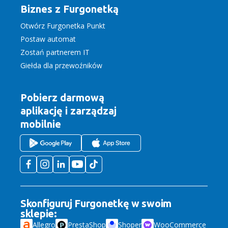
Biznes z Furgonetką
Otwórz Furgonetka Punkt
Postaw automat
Zostań partnerem IT
Giełda dla przewoźników
Pobierz darmową
aplikację
i zarządzaj
mobilnie
Skonfiguruj Furgonetkę w swoim
sklepie:
Allegro
PrestaShop
Shoper
WooCommerce