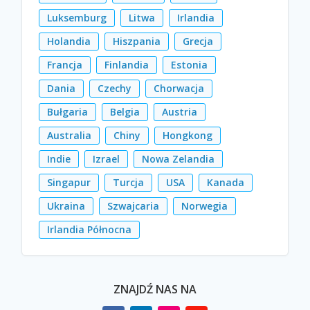
Luksemburg
Litwa
Irlandia
Holandia
Hiszpania
Grecja
Francja
Finlandia
Estonia
Dania
Czechy
Chorwacja
Bułgaria
Belgia
Austria
Australia
Chiny
Hongkong
Indie
Izrael
Nowa Zelandia
Singapur
Turcja
USA
Kanada
Ukraina
Szwajcaria
Norwegia
Irlandia Północna
ZNAJDŹ NAS NA