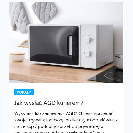
PORADY
Jak wysłać AGD kurierem?
Wysyłasz lub zamawiasz AGD? Chcesz sprzedać
swoją używaną lodówkę, pralkę czy mikrofalówkę, a
może kupić podobny sprzęt od prywatnego
sprzedającego? Oddajesz mikser koleżance…