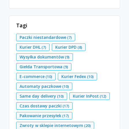
Tagi
Paczki niestandardowe
(7)
Kurier DHL
Kurier DPD
(7)
(8)
Wysyłka dokumentów
(9)
Giełda Transportowa
(9)
E-commerce
Kurier Fedex
(10)
(10)
Automaty paczkowe
(10)
Same day delivery
Kurier InPost
(10)
(12)
Czas dostawy paczki
(17)
Pakowanie przesyłek
(17)
Zwroty w sklepie internetowym
(20)