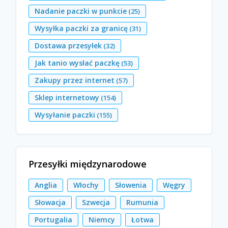
Nadanie paczki w punkcie
(25)
Wysyłka paczki za granicę
(31)
Dostawa przesyłek
(32)
Jak tanio wysłać paczkę
(53)
Zakupy przez internet
(57)
Sklep internetowy
(154)
Wysyłanie paczki
(155)
Przesyłki międzynarodowe
Anglia
Włochy
Słowenia
Węgry
Słowacja
Szwecja
Rumunia
Portugalia
Niemcy
Łotwa