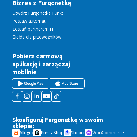
Biznes z Furgonetką
Otwórz Furgonetka Punkt
Postaw automat
Zostań partnerem IT
Giełda dla przewoźników
Pobierz darmową
aplikację
i zarządzaj
mobilnie
Skonfiguruj Furgonetkę w swoim
sklepie:
Allegro
PrestaShop
Shoper
WooCommerce