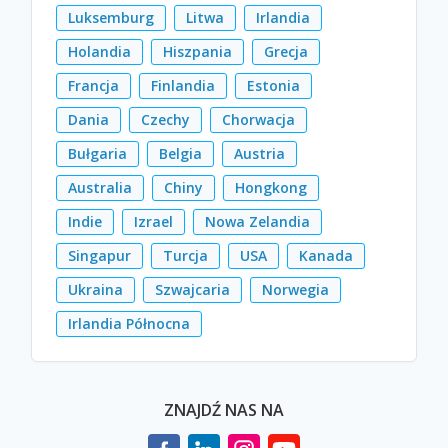
Luksemburg
Litwa
Irlandia
Holandia
Hiszpania
Grecja
Francja
Finlandia
Estonia
Dania
Czechy
Chorwacja
Bułgaria
Belgia
Austria
Australia
Chiny
Hongkong
Indie
Izrael
Nowa Zelandia
Singapur
Turcja
USA
Kanada
Ukraina
Szwajcaria
Norwegia
Irlandia Północna
ZNAJDŹ NAS NA