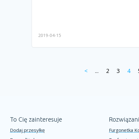
2019-04-15
<
...
2
3
4
To Cię zainteresuje
Rozwiązan
Dodaj przesyłkę
Furgonetka Ko