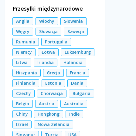
Przesyłki międzynarodowe
Anglia
Włochy
Słowenia
Węgry
Słowacja
Szwecja
Rumunia
Portugalia
Niemcy
Łotwa
Luksemburg
Litwa
Irlandia
Holandia
Hiszpania
Grecja
Francja
Finlandia
Estonia
Dania
Czechy
Chorwacja
Bułgaria
Belgia
Austria
Australia
Chiny
Hongkong
Indie
Izrael
Nowa Zelandia
Singapur
Turcja
USA