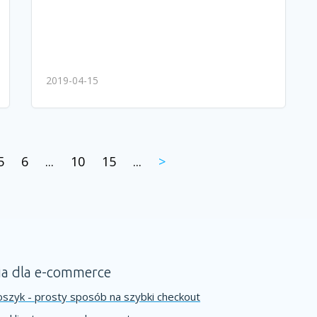
2019-04-15
5
6
...
10
15
...
>
ia dla e-commerce
szyk - prosty sposób na szybki checkout