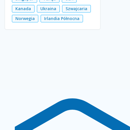
Kanada
Ukraina
Szwajcaria
Norwegia
Irlandia Północna