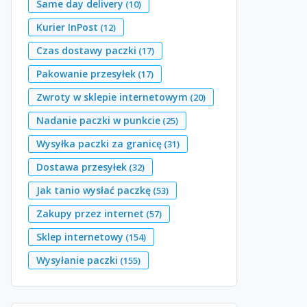
Same day delivery
(10)
Kurier InPost
(12)
Czas dostawy paczki
(17)
Pakowanie przesyłek
(17)
Zwroty w sklepie internetowym
(20)
Nadanie paczki w punkcie
(25)
Wysyłka paczki za granicę
(31)
Dostawa przesyłek
(32)
Jak tanio wysłać paczkę
(53)
Zakupy przez internet
(57)
Sklep internetowy
(154)
Wysyłanie paczki
(155)