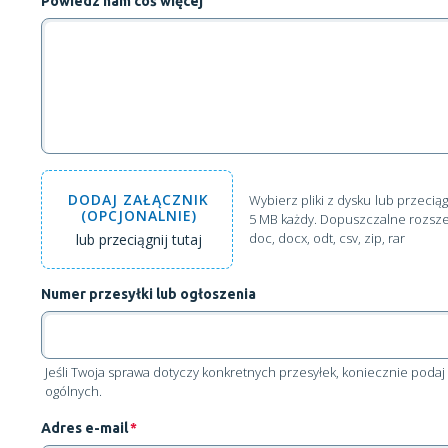
Powiedz nam coś więcej
DODAJ
ZAŁĄCZNIK
Wybierz pliki z dysku
lub przeciąg
(OPCJONALNIE)
5 MB każdy. Dopuszczalne rozszerzen
doc, docx, odt, csv, zip, rar
lub przeciągnij tutaj
Numer przesyłki lub ogłoszenia
Jeśli Twoja sprawa dotyczy konkretnych przesyłek, koniecznie pod
ogólnych.
Adres e-mail
*