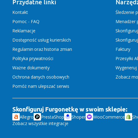
Przydatne linki
Narzędz
Kontakt
Śledzenie p
Pomoc - FAQ
Menadżer p
Reklamacje
Skonfiguru
Dostępność usług kurierskich
Skonfiguru
Regulamin
oraz
historia zmian
Faktury
Polityka prywatności
Przesyłki A
Ważne dokumenty
Wygeneruj 
Ochrona danych osobowych
Zobacz moż
Pomóż nam ulepszać serwis
Skonfiguruj Furgonetkę w swoim sklepie:
Allegro
PrestaShop
Shoper
WooCommerce
Sh
Zobacz wszystkie integracje