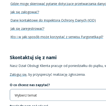
Gdzie mogę skierować pytanie dotyczące przetwarzania dan
Jak się zalogować?
Dane kontaktowe do Inspektora Ochrony Danych (IOD)
Jak się zarejestrować?
Kto i w jaki sposób może korzystać z serwisu Furgonetka.pl?
Skontaktuj się z nami
Nasz Dział Obsługi Klienta pracuje od poniedziałku do piątku, 
Zaloguj się
, by przyspieszyć realizację zgłoszenia.
O co chcesz nas zapytać?
Wybierz temat