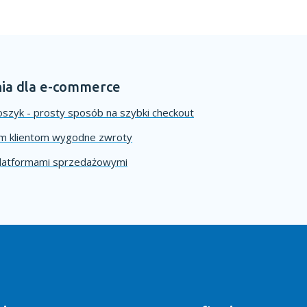
ia dla e-commerce
szyk - prosty sposób na szybki checkout
im klientom wygodne zwroty
platformami sprzedażowymi