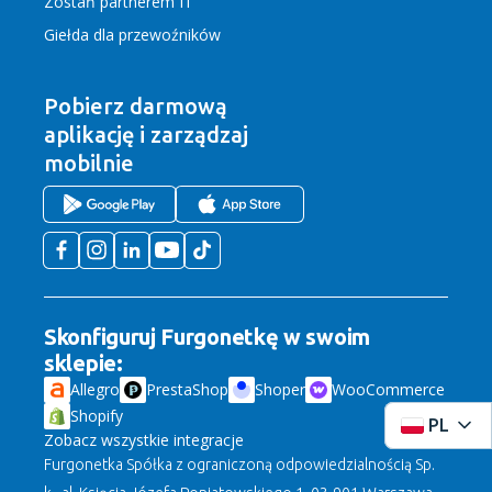
Zostań partnerem IT
Giełda dla przewoźników
Pobierz darmową
aplikację
i zarządzaj
mobilnie
Skonfiguruj Furgonetkę w swoim
sklepie:
Allegro
PrestaShop
Shoper
WooCommerce
Shopify
PL
Zobacz wszystkie integracje
Furgonetka Spółka z ograniczoną odpowiedzialnością Sp.