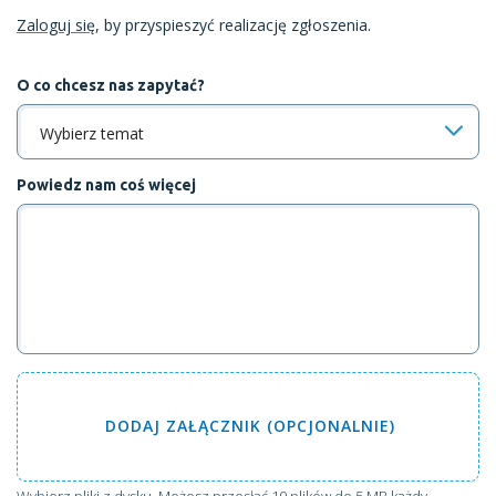
Zaloguj się
, by przyspieszyć realizację zgłoszenia.
O co chcesz nas zapytać?
Wybierz temat
Powiedz nam coś więcej
DODAJ
ZAŁĄCZNIK (OPCJONALNIE)
Wybierz pliki z dysku
. Możesz przesłać 10 plików do 5 MB każdy.