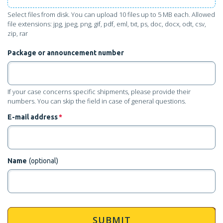
Select files from disk
. You can upload 10 files up to 5 MB each. Allowed
file extensions: jpg, jpeg, png, gif, pdf, eml, txt, ps, doc, docx, odt, csv,
zip, rar
Package or announcement number
If your case concerns specific shipments, please provide their
numbers. You can skip the field in case of general questions.
E-mail address
*
Name
(optional)
SUBMIT