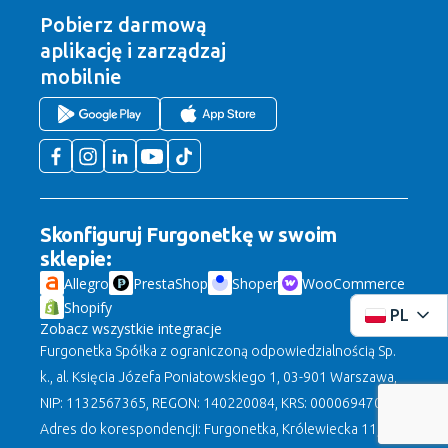
Pobierz darmową
aplikację
i zarządzaj
mobilnie
Skonfiguruj Furgonetkę w swoim
sklepie:
Allegro
PrestaShop
Shoper
WooCommerce
Shopify
PL
Zobacz wszystkie integracje
Furgonetka Spółka z ograniczoną odpowiedzialnością Sp.
k., al. Księcia Józefa Poniatowskiego 1, 03-901 Warszawa,
NIP: 1132567365, REGON: 140220084, KRS: 0000694708.
Adres do korespondencji: Furgonetka, Królewiecka 11, 82-