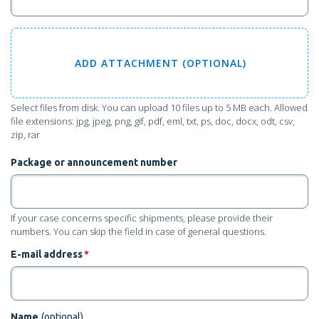
ADD
ATTACHMENT (OPTIONAL)
Select files from disk
. You can upload 10 files up to 5 MB each. Allowed
file extensions: jpg, jpeg, png, gif, pdf, eml, txt, ps, doc, docx, odt, csv,
zip, rar
Package or announcement number
If your case concerns specific shipments, please provide their
numbers. You can skip the field in case of general questions.
E-mail address
*
Name
(optional)