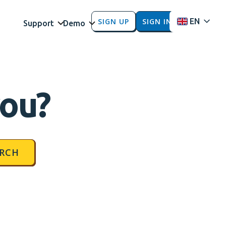
SIGN UP
SIGN IN
EN
Support
Demo
you?
RCH