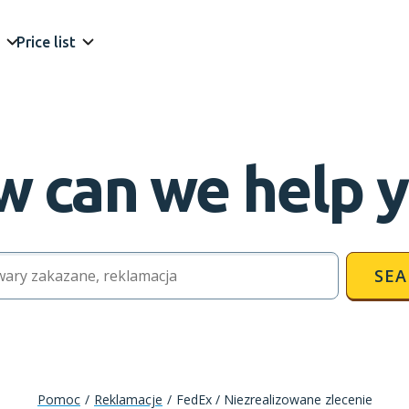
Price list
 can we help 
SEA
Pomoc
/
Reklamacje
/
FedEx / Niezrealizowane zlecenie