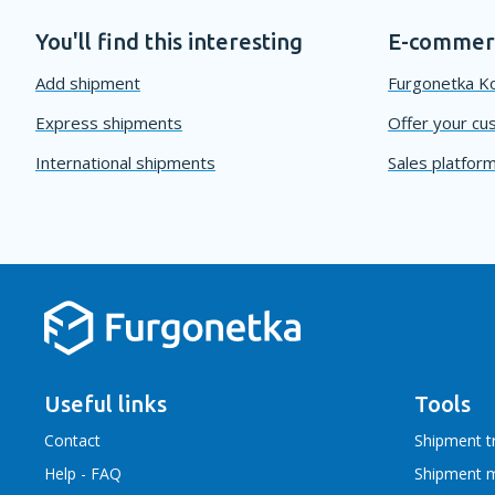
You'll find this interesting
E-commerc
Add shipment
Furgonetka Ko
Express shipments
Offer your cu
International shipments
Sales platform
Useful links
Tools
Contact
Shipment t
Help - FAQ
Shipment 