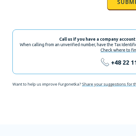
SUBM
Call us if you have a company account
When calling from an unverified number, have the Tax Identif
Check where to fin
+48 22 1
Want to help us improve Furgonetka?
Share your suggestions for t