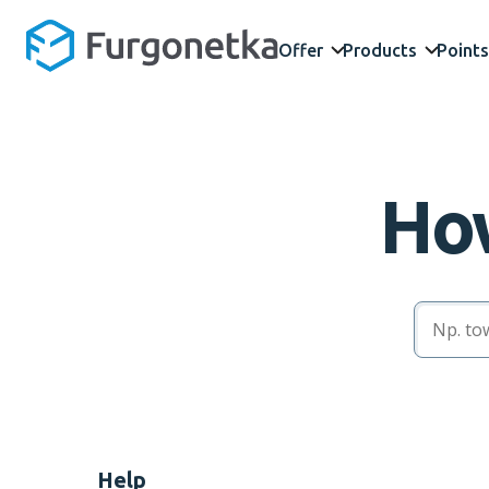
Offer
Products
Points
How
Help