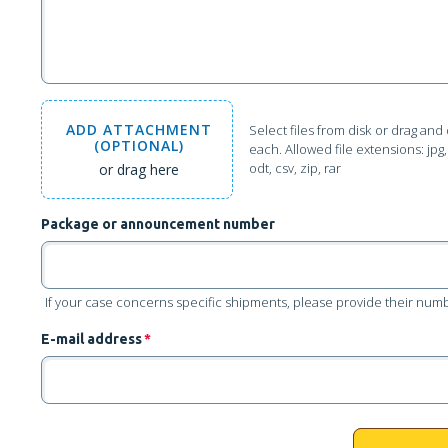
ADD
ATTACHMENT
Select files from disk
or drag and 
(OPTIONAL)
each. Allowed file extensions: jpg, j
odt, csv, zip, rar
or drag here
Package or announcement number
If your case concerns specific shipments, please provide their numbe
E-mail address
*