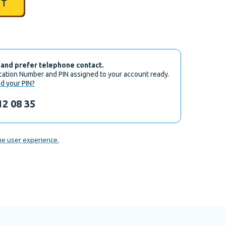
IT
 and prefer telephone contact.
ication Number and PIN assigned to your account ready.
d your PIN?
12 08 35
he user experience.