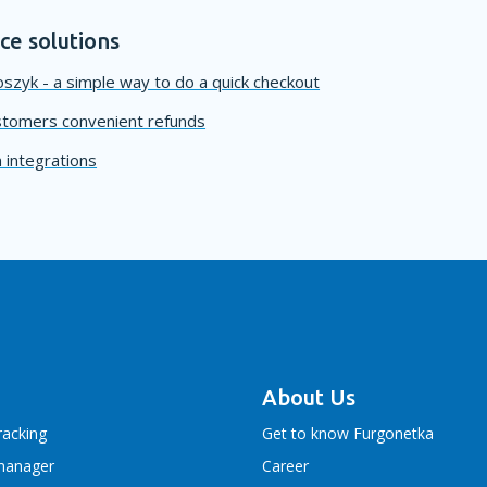
e solutions
szyk - a simple way to do a quick checkout
stomers convenient refunds
 integrations
About Us
racking
Get to know Furgonetka
manager
Career