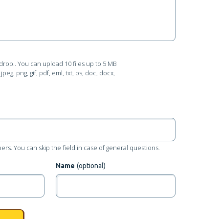
drop.
. You can upload 10 files up to 5 MB
peg, png, gif, pdf, eml, txt, ps, doc, docx,
rs. You can skip the field in case of general questions.
Name
(optional)