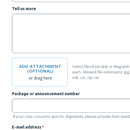
Tell us more
ADD
ATTACHMENT
Select files from disk
or drag and 
(OPTIONAL)
each. Allowed file extensions: jpg, j
odt, csv, zip, rar
or drag here
Package or announcement number
If your case concerns specific shipments, please provide their numbe
E-mail address
*