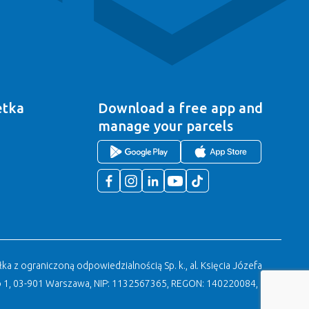
etka
Download a free app
and
manage your parcels
a z ograniczoną odpowiedzialnością Sp. k., al. Księcia Józefa
 1, 03-901 Warszawa, NIP: 1132567365, REGON: 140220084, KRS: