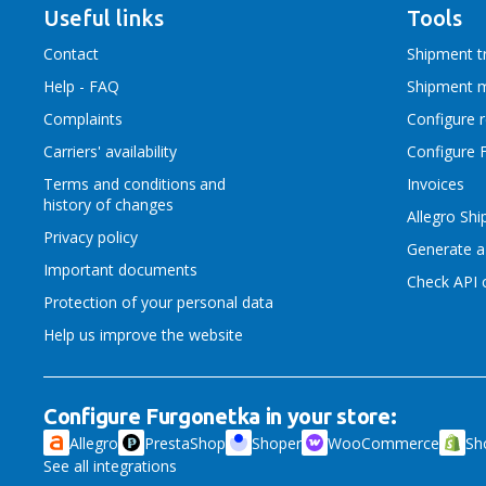
Useful links
Tools
Contact
Shipment t
Help - FAQ
Shipment 
Complaints
Configure 
Carriers' availability
Configure 
Terms and conditions
and
Invoices
history of changes
Allegro Sh
Privacy policy
Generate a
Important documents
Check API c
Protection of your personal data
Help us improve the website
Configure Furgonetka in your store:
Allegro
PrestaShop
Shoper
WooCommerce
Sh
See all integrations