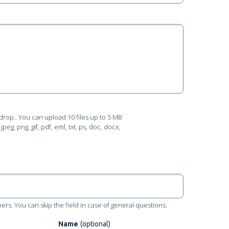
drop.
. You can upload 10 files up to 5 MB
peg, png, gif, pdf, eml, txt, ps, doc, docx,
rs. You can skip the field in case of general questions.
Name
(optional)