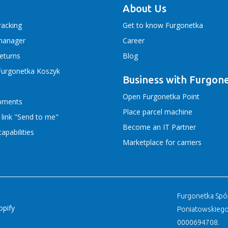
About Us
racking
Get to know Furgonetka
manager
Career
returns
Blog
Furgonetka Koszyk
Business with Furgon
Open Furgonetka Point
ipments
Place parcel machine
 link "Send to me"
Become an IT Partner
apabilities
Marketplace for carriers
Furgonetka Spółk
opify
Poniatowskiego
0000694708.