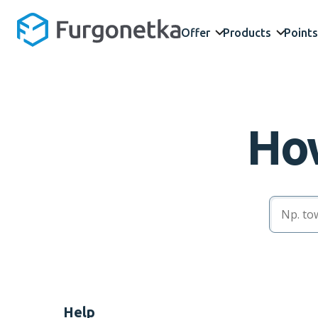
Offer
Products
Points
How
Help