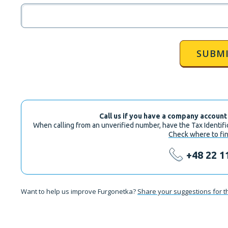
SUBM
Call us if you have a company account
When calling from an unverified number, have the Tax Identif
Check where to fin
+48 22 1
Want to help us improve Furgonetka?
Share your suggestions for t