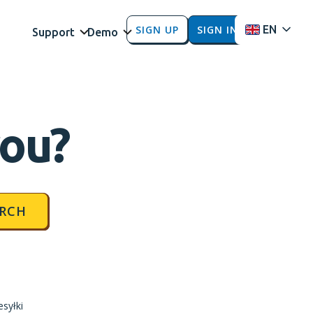
SIGN UP
SIGN IN
EN
Support
Demo
you?
RCH
syłki