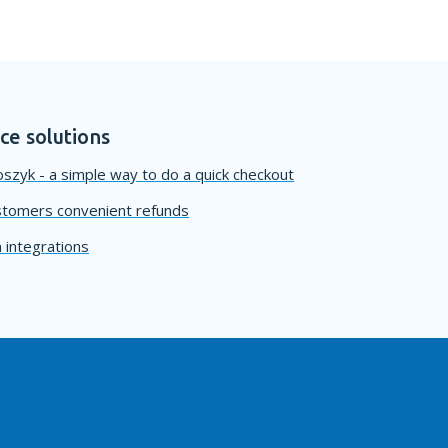
e solutions
szyk - a simple way to do a quick checkout
stomers convenient refunds
 integrations