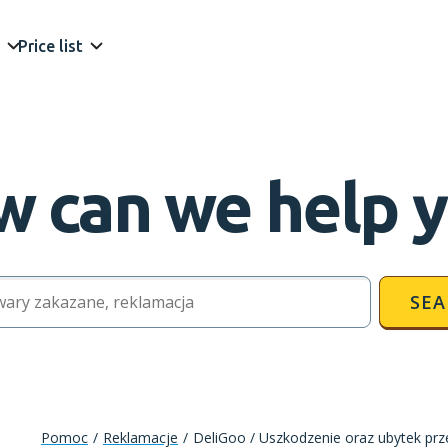
Price list
 can we help 
SEA
Pomoc
/
Reklamacje
/
DeliGoo / Uszkodzenie oraz ubytek prze