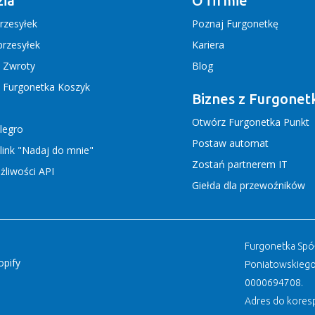
ia
O firmie
rzesyłek
Poznaj Furgonetkę
rzesyłek
Kariera
j Zwroty
Blog
j Furgonetka Koszyk
Biznes z Furgonet
Otwórz Furgonetka Punkt
llegro
Postaw automat
link "Nadaj do mnie"
Zostań partnerem IT
liwości API
Giełda dla przewoźników
Furgonetka Spółk
opify
Poniatowskiego
0000694708.
Adres do koresp