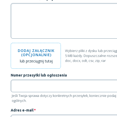
DODAJ
ZAŁĄCZNIK
Wybierz pliki z dysku
lub przeciąg
(OPCJONALNIE)
5 MB każdy. Dopuszczalne rozszerzen
doc, docx, odt, csv, zip, rar
lub przeciągnij tutaj
Numer przesyłki lub ogłoszenia
Jeśli Twoja sprawa dotyczy konkretnych przesyłek, koniecznie pod
ogólnych.
Adres e-mail
*