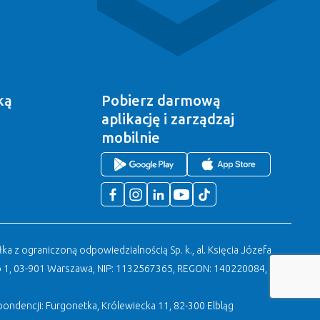
ką
Pobierz darmową
aplikację
i zarządzaj
mobilnie
a z ograniczoną odpowiedzialnością Sp. k., al. Księcia Józefa
 1, 03-901 Warszawa, NIP: 1132567365, REGON: 140220084, KRS:
ondencji: Furgonetka, Królewiecka 11, 82-300 Elbląg