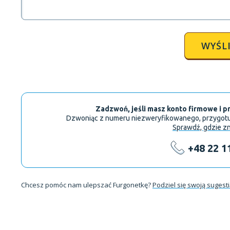
WYŚLI
Zadzwoń, jeśli masz konto firmowe i p
Dzwoniąc z numeru niezweryfikowanego, przygotuj 
Sprawdź, gdzie zn
+48 22 1
Chcesz pomóc nam ulepszać Furgonetkę?
Podziel się swoją sugest