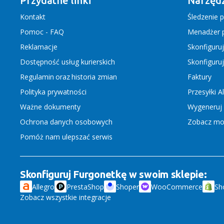
Przydatne linki
Narzędz
Kontakt
Śledzenie p
Pomoc - FAQ
Menadżer p
Reklamacje
Skonfiguru
Dostępność usług kurierskich
Skonfiguru
Regulamin
oraz
historia zmian
Faktury
Polityka prywatności
Przesyłki A
Ważne dokumenty
Wygeneruj 
Ochrona danych osobowych
Zobacz moż
Pomóż nam ulepszać serwis
Skonfiguruj Furgonetkę w swoim sklepie:
Allegro
PrestaShop
Shoper
WooCommerce
Sh
Zobacz wszystkie integracje