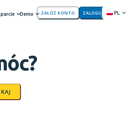
ZAŁÓŻ KONTO
ZALOGUJ
PL
parcie
Demo
móc?
KAJ