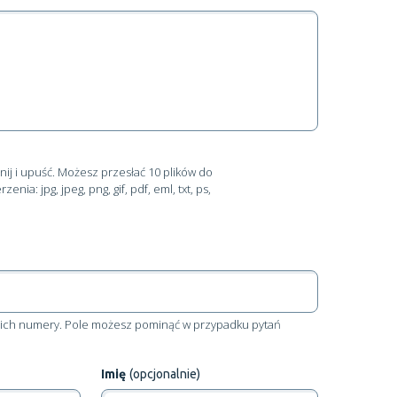
nij i upuść
. Możesz przesłać 10 plików do
ia: jpg, jpeg, png, gif, pdf, eml, txt, ps,
aj ich numery. Pole możesz pominąć w przypadku pytań
Imię
(opcjonalnie)