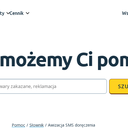
ty
Cennik
Ws
 możemy Ci po
SZU
Pomoc
/
Słownik
/
Awizacja SMS doręczenia