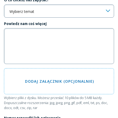
O co chcesz nas zapytać?
Wybierz temat
Powiedz nam coś więcej
DODAJ
ZAŁĄCZNIK (OPCJONALNIE)
Wybierz pliki z dysku
. Możesz przesłać 10 plików do 5 MB każdy.
Dopuszczalne rozszerzenia: jpg, jpeg, png, gif, pdf, eml, txt, ps, doc,
docx, odt, csv, zip, rar