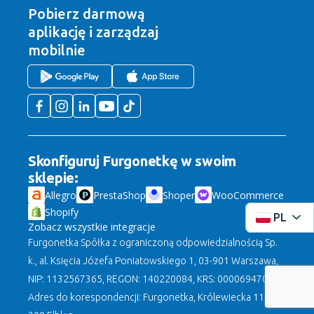
Pobierz darmową
aplikację
i zarządzaj
mobilnie
Skonfiguruj Furgonetkę w swoim
sklepie:
Allegro
PrestaShop
Shoper
WooCommerce
Shopify
PL
Zobacz wszystkie integracje
Furgonetka Spółka z ograniczoną odpowiedzialnością Sp.
k., al. Księcia Józefa Poniatowskiego 1, 03-901 Warszawa,
NIP: 1132567365, REGON: 140220084, KRS: 0000694708.
Adres do korespondencji: Furgonetka, Królewiecka 11, 82-