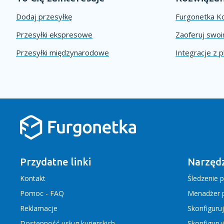
Dodaj przesyłkę
Furgonetka Ko
Przesyłki ekspresowe
Zaoferuj swo
Przesyłki międzynarodowe
Integracje z 
Przydatne linki
Narzędz
Kontakt
Śledzenie p
Pomoc - FAQ
Menadżer p
Reklamacje
Skonfiguru
Dostępność usług kurierskich
Skonfiguru