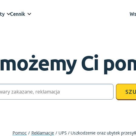
ty
Cennik
Ws
 możemy Ci po
SZU
Pomoc
/
Reklamacje
/
UPS / Uszkodzenie oraz ubytek przesył