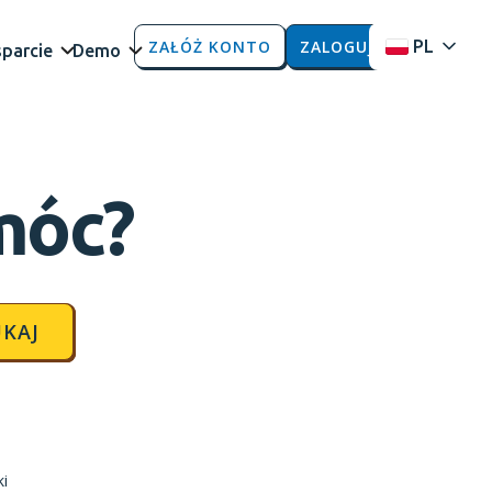
ZAŁÓŻ KONTO
ZALOGUJ
PL
parcie
Demo
móc?
KAJ
ki