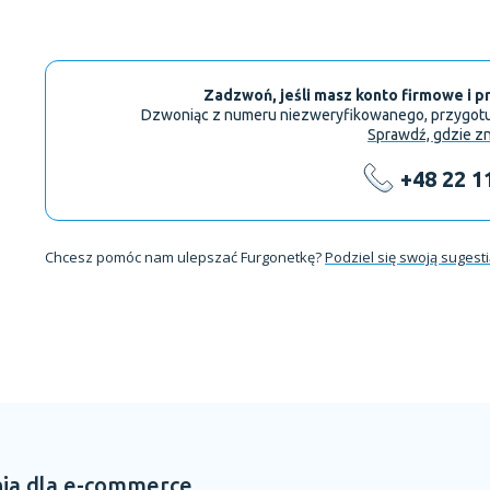
Zadzwoń, jeśli masz konto firmowe i p
Dzwoniąc z numeru niezweryfikowanego, przygotuj 
Sprawdź, gdzie zn
+48 22 1
Chcesz pomóc nam ulepszać Furgonetkę?
Podziel się swoją sugest
ia dla e-commerce