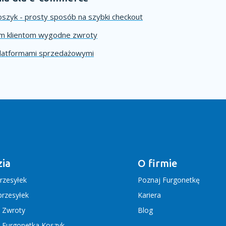
szyk - prosty sposób na szybki checkout
im klientom wygodne zwroty
platformami sprzedażowymi
ia
O firmie
rzesyłek
Poznaj Furgonetkę
rzesyłek
Kariera
j Zwroty
Blog
j Furgonetka Koszyk