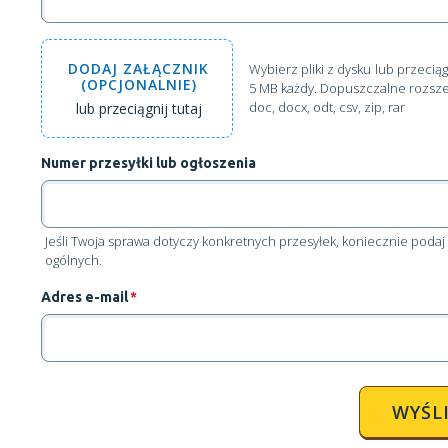
DODAJ
ZAŁĄCZNIK
Wybierz pliki z dysku
lub przeciąg
(OPCJONALNIE)
5 MB każdy. Dopuszczalne rozszerzen
doc, docx, odt, csv, zip, rar
lub przeciągnij tutaj
Numer przesyłki lub ogłoszenia
Jeśli Twoja sprawa dotyczy konkretnych przesyłek, koniecznie pod
ogólnych.
Adres e-mail
*
WYŚLI