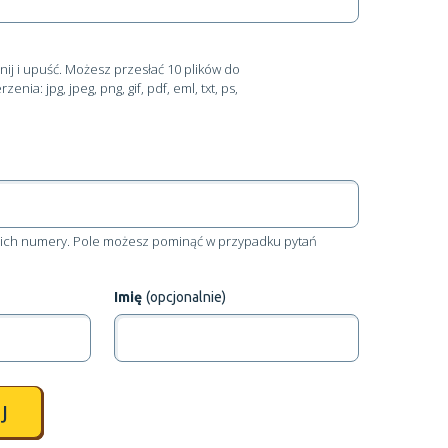
nij i upuść
. Możesz przesłać 10 plików do
ia: jpg, jpeg, png, gif, pdf, eml, txt, ps,
aj ich numery. Pole możesz pominąć w przypadku pytań
Imię
(opcjonalnie)
J