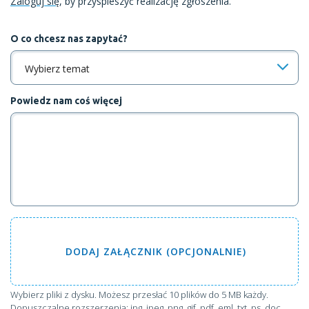
Zaloguj się
, by przyspieszyć realizację zgłoszenia.
O co chcesz nas zapytać?
Wybierz temat
Powiedz nam coś więcej
DODAJ
ZAŁĄCZNIK (OPCJONALNIE)
Wybierz pliki z dysku
. Możesz przesłać 10 plików do 5 MB każdy.
Dopuszczalne rozszerzenia: jpg, jpeg, png, gif, pdf, eml, txt, ps, doc,