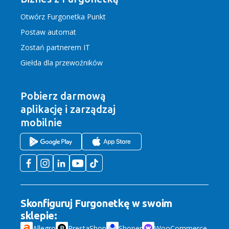
Otwórz Furgonetka Punkt
Postaw automat
Zostań partnerem IT
Giełda dla przewoźników
Pobierz darmową
aplikację
i zarządzaj
mobilnie
Skonfiguruj Furgonetkę w swoim
sklepie:
Allegro
PrestaShop
Shoper
WooCommerce