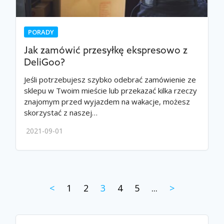
PORADY
Jak zamówić przesyłkę ekspresowo z
DeliGoo?
Jeśli potrzebujesz szybko odebrać zamówienie ze
sklepu w Twoim mieście lub przekazać kilka rzeczy
znajomym przed wyjazdem na wakacje, możesz
skorzystać z naszej…
2021-09-01
<
1
2
3
4
5
...
>