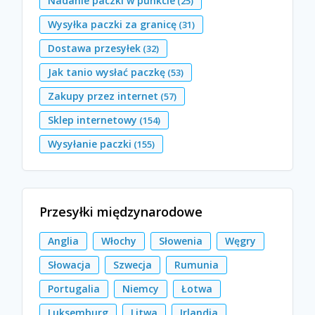
Nadanie paczki w punkcie
(25)
Wysyłka paczki za granicę
(31)
Dostawa przesyłek
(32)
Jak tanio wysłać paczkę
(53)
Zakupy przez internet
(57)
Sklep internetowy
(154)
Wysyłanie paczki
(155)
Przesyłki międzynarodowe
Anglia
Włochy
Słowenia
Węgry
Słowacja
Szwecja
Rumunia
Portugalia
Niemcy
Łotwa
Luksemburg
Litwa
Irlandia