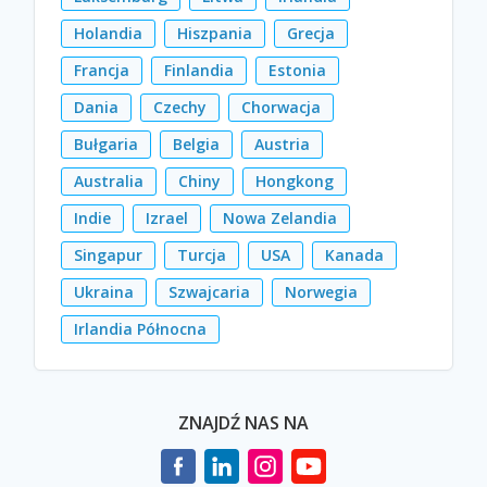
Holandia
Hiszpania
Grecja
Francja
Finlandia
Estonia
Dania
Czechy
Chorwacja
Bułgaria
Belgia
Austria
Australia
Chiny
Hongkong
Indie
Izrael
Nowa Zelandia
Singapur
Turcja
USA
Kanada
Ukraina
Szwajcaria
Norwegia
Irlandia Północna
ZNAJDŹ NAS NA