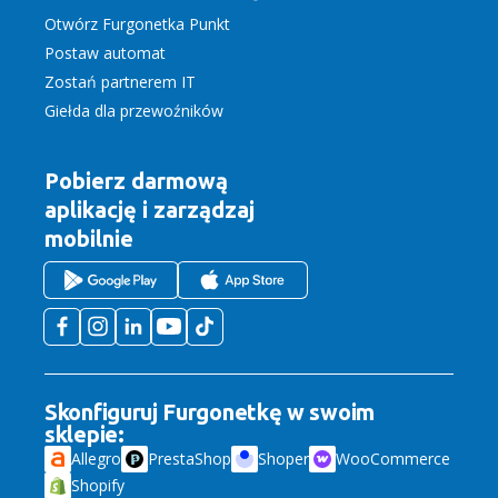
Otwórz Furgonetka Punkt
Postaw automat
Zostań partnerem IT
Giełda dla przewoźników
Pobierz darmową
aplikację
i zarządzaj
mobilnie
Skonfiguruj Furgonetkę w swoim
sklepie:
Allegro
PrestaShop
Shoper
WooCommerce
Shopify