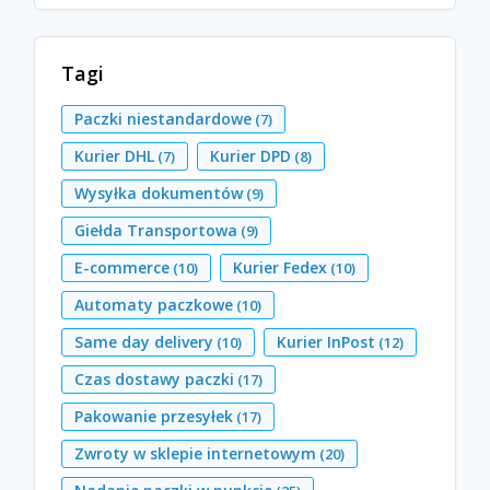
Tagi
Paczki niestandardowe
(7)
Kurier DHL
Kurier DPD
(7)
(8)
Wysyłka dokumentów
(9)
Giełda Transportowa
(9)
E-commerce
Kurier Fedex
(10)
(10)
Automaty paczkowe
(10)
Same day delivery
Kurier InPost
(10)
(12)
Czas dostawy paczki
(17)
Pakowanie przesyłek
(17)
Zwroty w sklepie internetowym
(20)