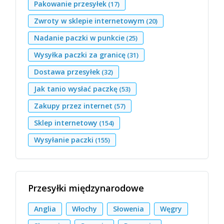
Pakowanie przesyłek
(17)
Zwroty w sklepie internetowym
(20)
Nadanie paczki w punkcie
(25)
Wysyłka paczki za granicę
(31)
Dostawa przesyłek
(32)
Jak tanio wysłać paczkę
(53)
Zakupy przez internet
(57)
Sklep internetowy
(154)
Wysyłanie paczki
(155)
Przesyłki międzynarodowe
Anglia
Włochy
Słowenia
Węgry