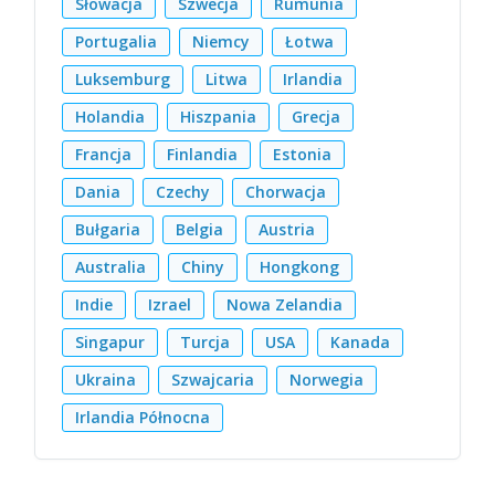
Słowacja
Szwecja
Rumunia
Portugalia
Niemcy
Łotwa
Luksemburg
Litwa
Irlandia
Holandia
Hiszpania
Grecja
Francja
Finlandia
Estonia
Dania
Czechy
Chorwacja
Bułgaria
Belgia
Austria
Australia
Chiny
Hongkong
Indie
Izrael
Nowa Zelandia
Singapur
Turcja
USA
Kanada
Ukraina
Szwajcaria
Norwegia
Irlandia Północna