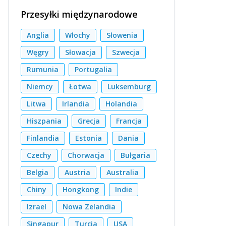
Przesyłki międzynarodowe
Anglia
Włochy
Słowenia
Węgry
Słowacja
Szwecja
Rumunia
Portugalia
Niemcy
Łotwa
Luksemburg
Litwa
Irlandia
Holandia
Hiszpania
Grecja
Francja
Finlandia
Estonia
Dania
Czechy
Chorwacja
Bułgaria
Belgia
Austria
Australia
Chiny
Hongkong
Indie
Izrael
Nowa Zelandia
Singapur
Turcja
USA