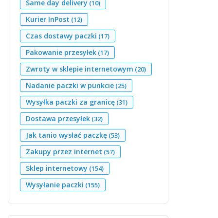
Same day delivery
(10)
Kurier InPost
(12)
Czas dostawy paczki
(17)
Pakowanie przesyłek
(17)
Zwroty w sklepie internetowym
(20)
Nadanie paczki w punkcie
(25)
Wysyłka paczki za granicę
(31)
Dostawa przesyłek
(32)
Jak tanio wysłać paczkę
(53)
Zakupy przez internet
(57)
Sklep internetowy
(154)
Wysyłanie paczki
(155)