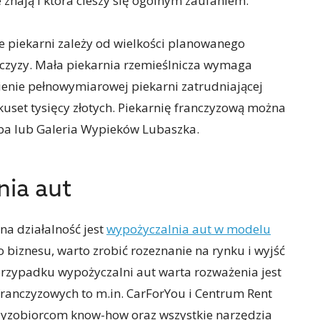
e znają i która cieszy się ogólnym zaufaniem.
e piekarni zależy od wielkości planowanego
anczyzy. Mała piekarnia rzemieślnicza wymaga
ienie pełnowymiarowej piekarni zatrudniającej
kuset tysięcy złotych. Piekarnię franczyzową można
ba lub Galeria Wypieków Lubaszka.
nia aut
a działalność jest
wypożyczalnia aut w modelu
go biznesu, warto zrobić rozeznanie na rynku i wyjść
zypadku wypożyczalni aut warta rozważenia jest
franczyzowych to m.in. CarForYou i Centrum Rent
czyzobiorcom know-how oraz wszystkie narzędzia