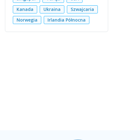
Kanada
Ukraina
Szwajcaria
Norwegia
Irlandia Północna