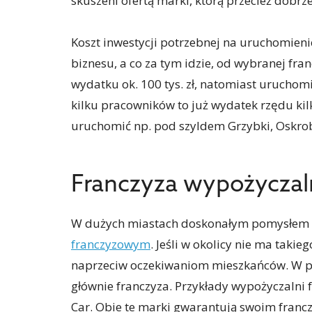
skuszeni ofertą marki, którą przecież dobrz
Koszt inwestycji potrzebnej na uruchomieni
biznesu, a co za tym idzie, od wybranej fr
wydatku ok. 100 tys. zł, natomiast uruchom
kilku pracowników to już wydatek rzędu kil
uruchomić np. pod szyldem Grzybki, Oskro
Franczyza wypożyczal
W dużych miastach doskonałym pomysłem n
franczyzowym
. Jeśli w okolicy nie ma takie
naprzeciw oczekiwaniom mieszkańców. W pr
głównie franczyza. Przykłady wypożyczalni 
Car. Obie te marki gwarantują swoim fran