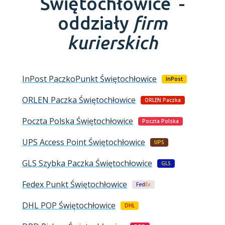
Świętochłowice -
oddziały
firm
kurierskich
InPost PaczkoPunkt
Świętochłowice
InPost
ORLEN Paczka
Świętochłowice
ORLEN Paczka
Poczta Polska
Świętochłowice
Poczta Polska
UPS Access Point
Świętochłowice
UPS
GLS Szybka Paczka
Świętochłowice
GLS
Fedex Punkt
Świętochłowice
Fed
Ex
DHL POP
Świętochłowice
DHL