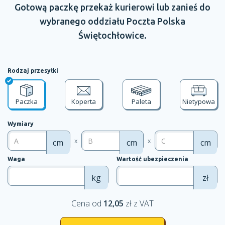
Gotową paczkę przekaż kurierowi lub zanieś do
wybranego oddziału
Poczta Polska
Świętochłowice.
Rodzaj przesyłki
Paczka
Koperta
Paleta
Nietypowa
Wymiary
x
x
cm
cm
cm
Waga
Wartość ubezpieczenia
kg
zł
Cena od
12,05
zł z VAT