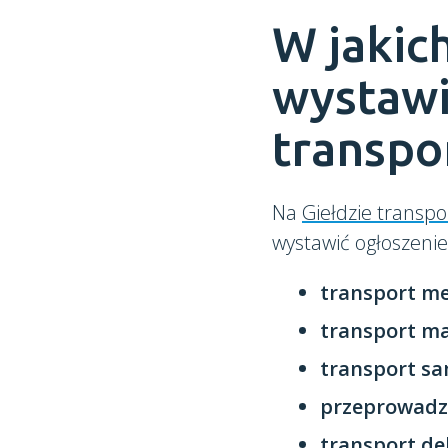
W jakic
wystawi
transpo
Na
Giełdzie transpo
wystawić ogłoszeni
transport me
transport ma
transport s
przeprowadz
transport de