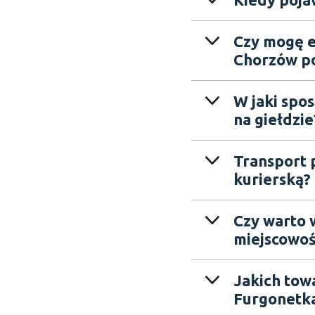
Czy mogę e
Chorzów po
W jaki spo
na giełdzie
Transport p
kurierską?
Czy warto 
miejscowoś
Jakich tow
Furgonetka