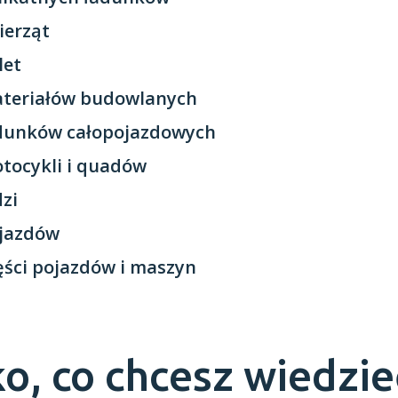
ierząt
let
ateriałów budowlanych
adunków całopojazdowych
tocykli i quadów
dzi
ojazdów
ęści pojazdów i maszyn
o, co chcesz wiedzie