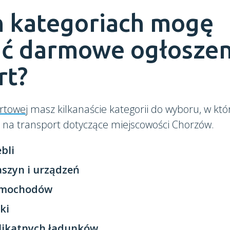
h kategoriach mogę
ć darmowe ogłoszen
rt?
rtowej
masz kilkanaście kategorii do wyboru, w kt
e na transport dotyczące miejscowości Chorzów.
bli
szyn i urządzeń
amochodów
ki
likatnych ładunków