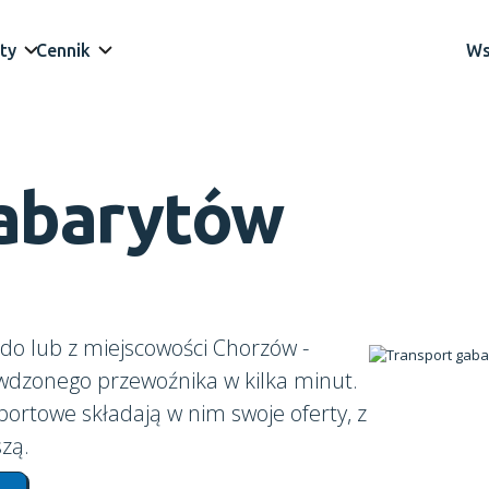
ty
Cennik
Ws
gabarytów
do lub z miejscowości Chorzów -
awdzonego przewoźnika w kilka minut.
portowe składają w nim swoje oferty, z
zą.