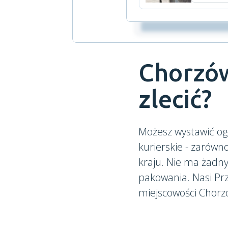
Chorzów
zlecić?
Możesz wystawić og
kurierskie - zarówn
kraju. Nie ma żadn
pakowania. Nasi Prz
miejscowości Chorzó