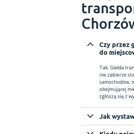
transpo
Chorzó
Czy przez 
do miejsco
Tak. Giełda tr
nie zabierze st
samochodów, mo
obejmującej mi
zgłoszą się z w
Jak wystaw
Kiedy poja