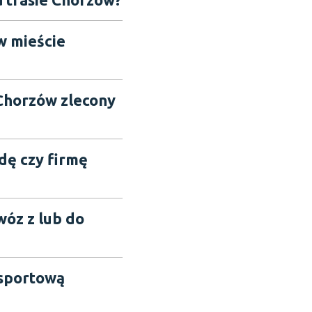
w mieście
 Chorzów zlecony
łdę czy firmę
wóz z lub do
nsportową