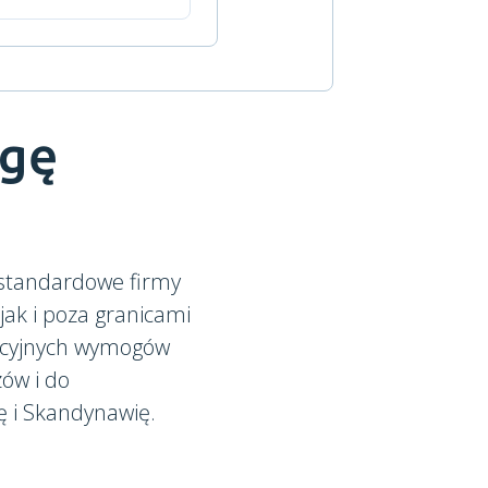
ogę
 standardowe firmy
, jak i poza granicami
ykcyjnych wymogów
zów i do
ę i Skandynawię.