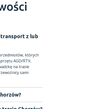
owości
transport z lub
 przedmiotów, których
 sprzętu AGD/RTV,
adzkę na trasie
rzewoźnicy sami
 Chorzów?
a trasie Chorzów?