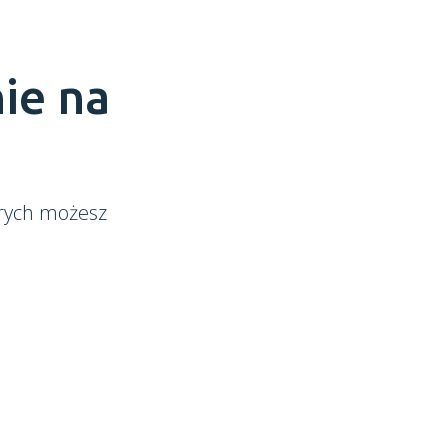
ie na
órych możesz