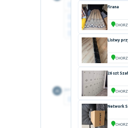
firana
CHOR
Listwy pr
CHOR
26 szt Sz
CHOR
Network S
CHOR