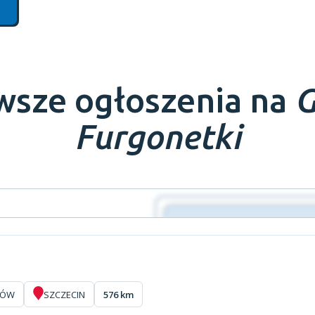
wsze ogłoszenia na
G
Furgonetki
ZÓW
SZCZECIN
576 km