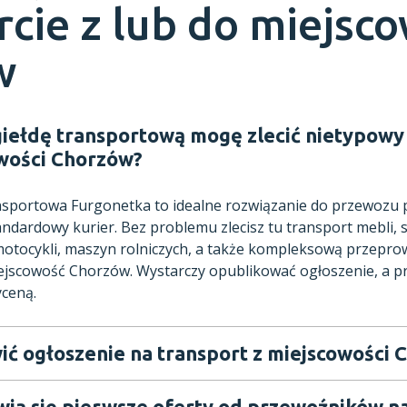
rcie z lub do miejsc
w
giełdę transportową mogę zlecić nietypowy 
wości Chorzów?
ansportowa Furgonetka to idealne rozwiązanie do przewozu
andardowy kurier. Bez problemu zlecisz tu transport mebli,
tocykli, maszyn rolniczych, a także kompleksową przeprow
ejscowość Chorzów. Wystarczy opublikować ogłoszenie, a p
yceną.
ić ogłoszenie na transport z miejscowości
wią się pierwsze oferty od przewoźników n