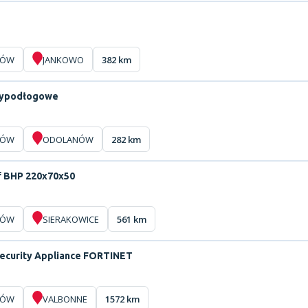
ZÓW
JANKOWO
382 km
zypodłogowe
ZÓW
ODOLANÓW
282 km
af BHP 220x70x50
ZÓW
SIERAKOWICE
561 km
ecurity Appliance FORTINET
ZÓW
VALBONNE
1572 km