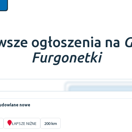
wsze ogłoszenia na
G
Furgonetki
budowlane nowe
ŁAPSZE NIŻNE
200 km