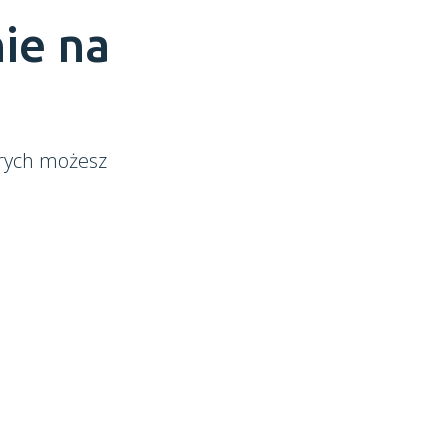
ie na
órych możesz