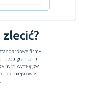
 zlecić?
 standardowe firmy
ak i poza granicami
ykcyjnych wymogów
m i do miejscowości
.