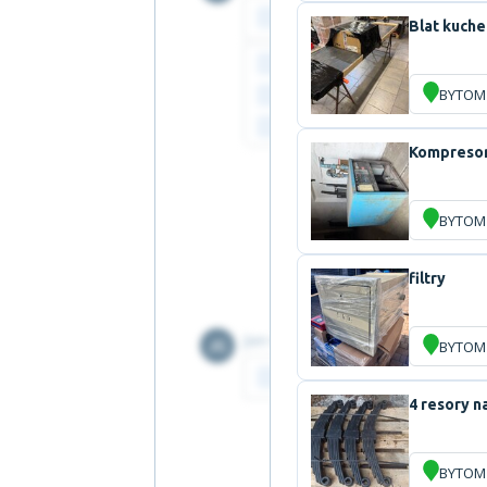
Blat kuch
BYTOM
Kompresor
BYTOM
filtry
BYTOM
4 resory n
BYTOM