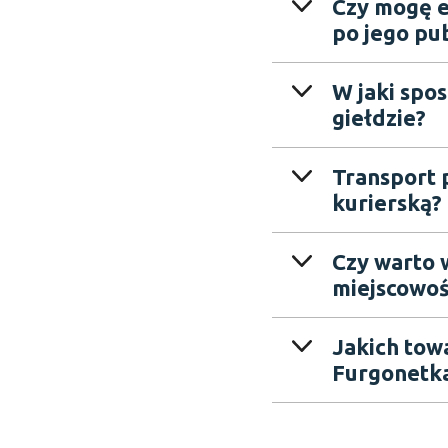
Czy mogę e
po jego pub
W jaki spo
giełdzie?
Transport p
kurierską?
Czy warto 
miejscowoś
Jakich tow
Furgonetka