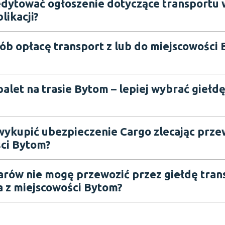
dytować ogłoszenie dotyczące transportu 
likacji?
sób opłacę transport z lub do miejscowości
alet na trasie Bytom – lepiej wybrać giełdę
wykupić ubezpieczenie Cargo zlecając prze
ci Bytom?
arów nie mogę przewozić przez giełdę tra
 z miejscowości Bytom?