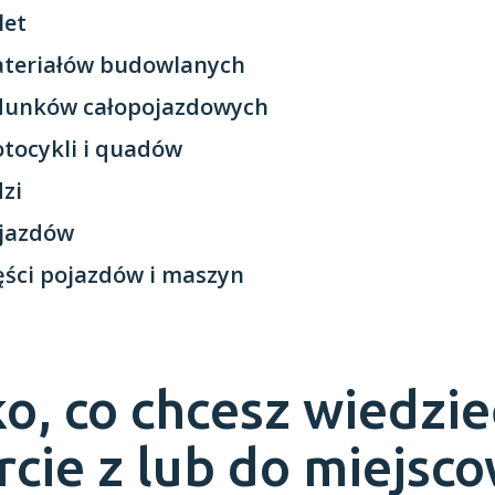
let
ateriałów budowlanych
adunków całopojazdowych
tocykli i quadów
dzi
ojazdów
ęści pojazdów i maszyn
o, co chcesz wiedzie
rcie z lub do miejsc