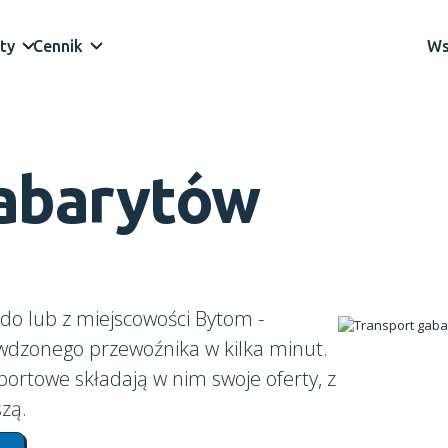
ty
Cennik
Ws
gabarytów
do lub z miejscowości Bytom -
awdzonego przewoźnika w kilka minut.
portowe składają w nim swoje oferty, z
zą.