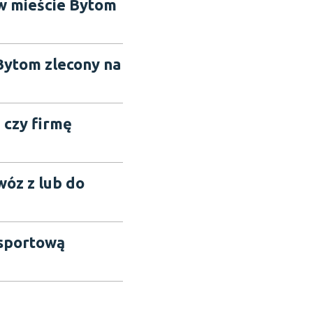
w mieście Bytom
 Bytom zlecony na
 czy firmę
wóz z lub do
nsportową