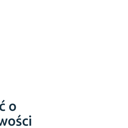
ć o
owości