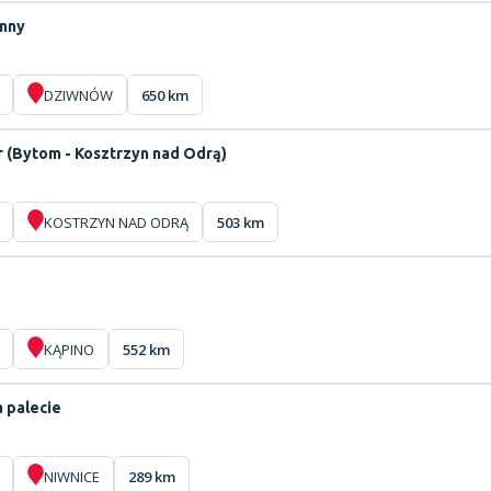
enny
DZIWNÓW
650 km
 (Bytom - Kosztrzyn nad Odrą)
KOSTRZYN NAD ODRĄ
503 km
KĄPINO
552 km
a palecie
NIWNICE
289 km