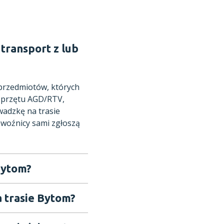
transport z lub
 przedmiotów, których
 sprzętu AGD/RTV,
adzkę na trasie
ewoźnicy sami zgłoszą
Bytom?
 trasie Bytom?