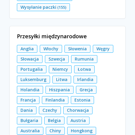
Wysyłanie paczki
(155)
Przesyłki międzynarodowe
Anglia
Włochy
Słowenia
Węgry
Słowacja
Szwecja
Rumunia
Portugalia
Niemcy
Łotwa
Luksemburg
Litwa
Irlandia
Holandia
Hiszpania
Grecja
Francja
Finlandia
Estonia
Dania
Czechy
Chorwacja
Bułgaria
Belgia
Austria
Australia
Chiny
Hongkong