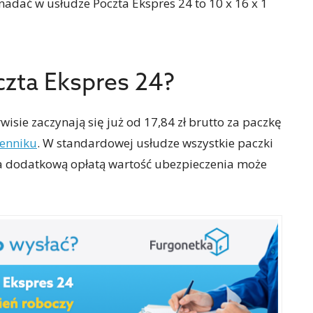
 nadać w usłudze Poczta Ekspres 24 to
10 x 16 x 1
czta Ekspres 24?
isie zaczynają się już od 17,84 zł brutto za paczkę
enniku
. W standardowej usłudze wszystkie paczki
za dodatkową opłatą wartość ubezpieczenia może