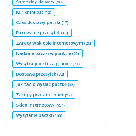
Same day delivery
(10)
Kurier InPost
(12)
Czas dostawy paczki
(17)
Pakowanie przesyłek
(17)
Zwroty w sklepie internetowym
(20)
Nadanie paczki w punkcie
(25)
Wysyłka paczki za granicę
(31)
Dostawa przesyłek
(32)
Jak tanio wysłać paczkę
(53)
Zakupy przez internet
(57)
Sklep internetowy
(154)
Wysyłanie paczki
(155)