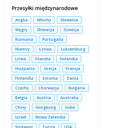
Przesyłki międzynarodowe
Anglia
Włochy
Słowenia
Węgry
Słowacja
Szwecja
Rumunia
Portugalia
Niemcy
Łotwa
Luksemburg
Litwa
Irlandia
Holandia
Hiszpania
Grecja
Francja
Finlandia
Estonia
Dania
Czechy
Chorwacja
Bułgaria
Belgia
Austria
Australia
Chiny
Hongkong
Indie
Izrael
Nowa Zelandia
Singapur
Turcja
USA