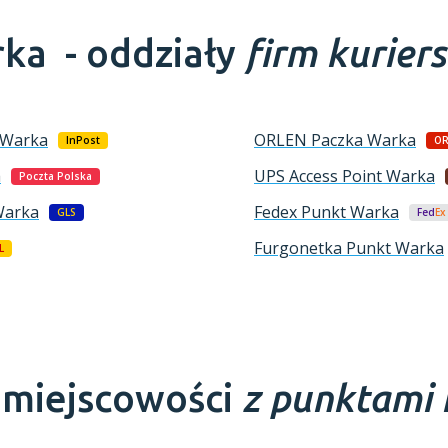
ka -
oddziały
firm kuriers
Warka
ORLEN Paczka
Warka
InPost
OR
a
UPS Access Point
Warka
Poczta Polska
arka
Fedex Punkt
Warka
GLS
Fed
Ex
Furgonetka Punkt
Warka
L
e miejscowości
z punktami 