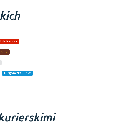
kich
LEN Paczka
UPS
FurgonetkaPunkt
kurierskimi