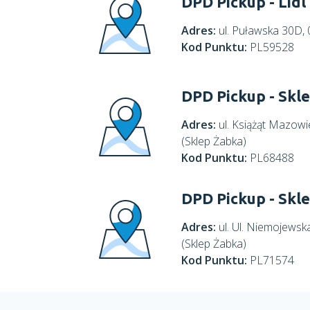
DPD Pickup - Lidl
Adres:
ul. Puławska 30D, 
Kod Punktu:
PL59528
DPD Pickup - Skl
Adres:
ul. Książąt Mazow
(Sklep Żabka)
Kod Punktu:
PL68488
DPD Pickup - Skl
Adres:
ul. Ul. Niemojews
(Sklep Żabka)
Kod Punktu:
PL71574