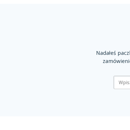
Nadałeś pac
zamówienie