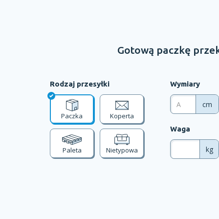
Gotową paczkę przek
Rodzaj przesyłki
Wymiary
cm
Paczka
Koperta
Waga
kg
Paleta
Nietypowa