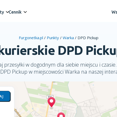
ty
Cennik
Ws
Furgonetka.pl
/
Punkty
/
Warka
/
DPD Pickup
kurierskie DPD Pick
j przesyłki w dogodnym dla siebie miejscu i czasie.
i DPD Pickup w miejscowości Warka na naszej inter