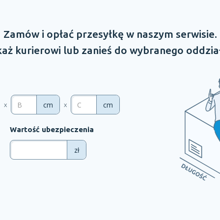
Zamów
i opłać
przesyłkę
w naszym
serwisie.
aż kurierowi lub zanieś do wybranego oddzia
cm
cm
x
x
Wartość ubezpieczenia
zł