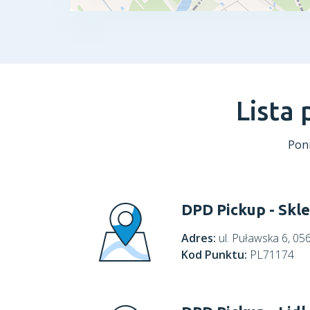
Lista
Poni
DPD Pickup - Skl
Adres:
ul. Puławska 6, 05
Kod Punktu:
PL71174