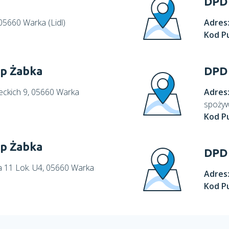
DPD 
05660 Warka (Lidl)
Adres
Kod P
ep Żabka
DPD 
ieckich 9, 05660 Warka
Adres
spożyw
Kod P
ep Żabka
DPD 
ka 11 Lok. U4, 05660 Warka
Adres
Kod P