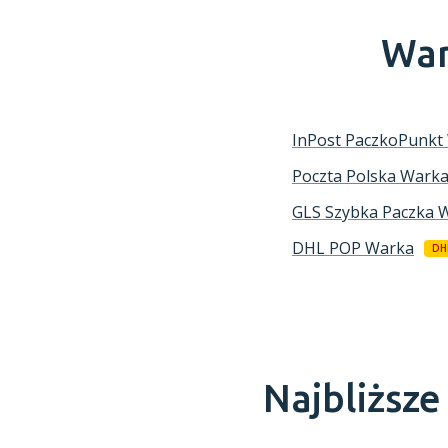
War
InPost PaczkoPunkt
Poczta Polska
Wark
GLS Szybka Paczka
W
DHL POP
Warka
DH
Najbliższ