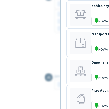
Kabina pr
NOWA 
transport 
NOWA 
Dmuchana 
NOWA 
Przekładn
NOWA 