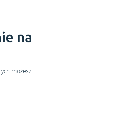
ie na
órych możesz