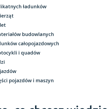
likatnych ładunków
ierząt
let
ateriałów budowlanych
adunków całopojazdowych
tocykli i quadów
dzi
ojazdów
ęści pojazdów i maszyn