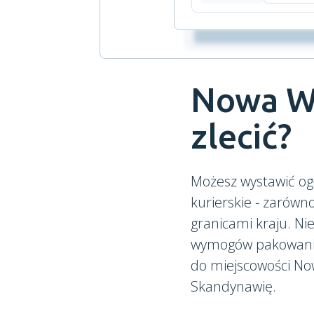
Nowa Wi
zlecić?
Możesz wystawić og
kurierskie - zarówn
granicami kraju. N
wymogów pakowania.
do miejscowości Now
Skandynawię.