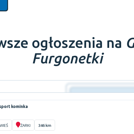
wsze ogłoszenia na
G
Furgonetki
sport kominka
WIEŚ
ŻARKI
346 km