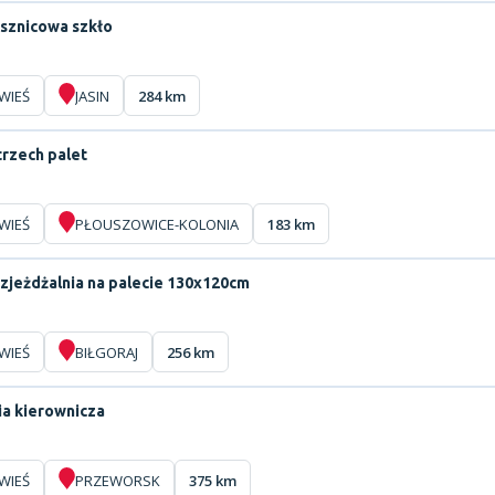
ysznicowa szkło
WIEŚ
JASIN
284 km
trzech palet
WIEŚ
PŁOUSZOWICE-KOLONIA
183 km
zjeżdżalnia na palecie 130x120cm
WIEŚ
BIŁGORAJ
256 km
ia kierownicza
WIEŚ
PRZEWORSK
375 km