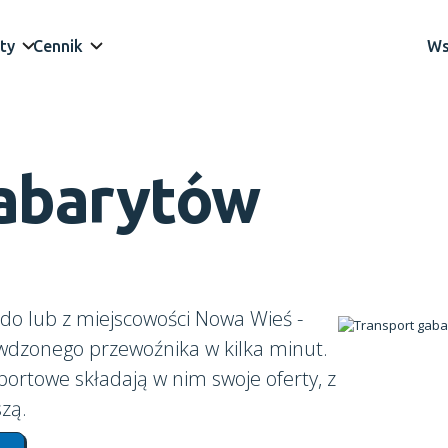
ty
Cennik
Ws
gabarytów
do lub z miejscowości Nowa Wieś -
awdzonego przewoźnika w kilka minut.
portowe składają w nim swoje oferty, z
zą.