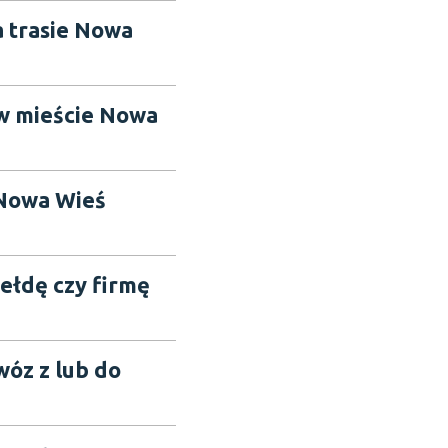
a trasie Nowa
 w mieście Nowa
 Nowa Wieś
iełdę czy firmę
wóz z lub do