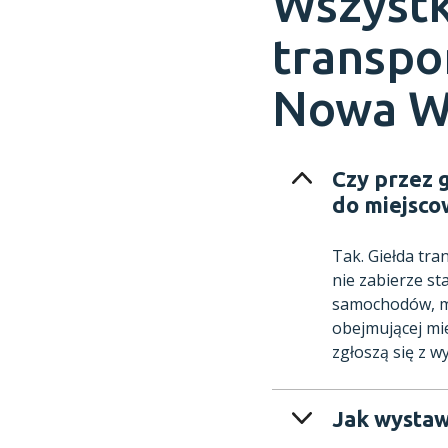
Wszystk
transpo
Nowa W
Czy przez 
do miejsco
Tak. Giełda tr
nie zabierze st
samochodów, mo
obejmującej mi
zgłoszą się z w
Jak wystaw