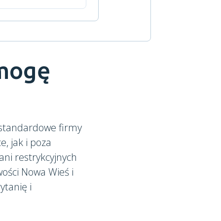
 mogę
 standardowe firmy
ce, jak i poza
ni restrykcyjnych
ości Nowa Wieś i
ytanię i