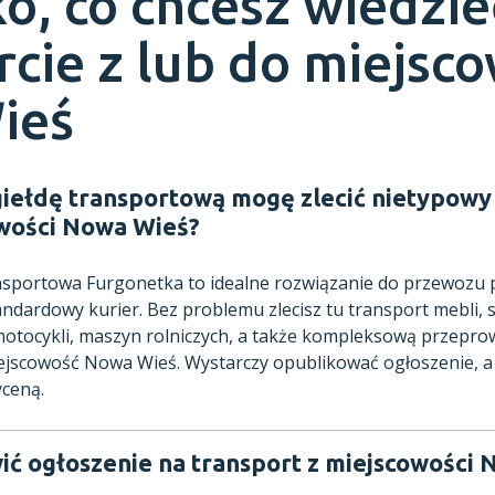
o, co chcesz wiedzie
rcie z lub do miejsc
ieś
giełdę transportową mogę zlecić nietypowy 
wości Nowa Wieś?
ansportowa Furgonetka to idealne rozwiązanie do przewozu
andardowy kurier. Bez problemu zlecisz tu transport mebli,
tocykli, maszyn rolniczych, a także kompleksową przeprow
ejscowość Nowa Wieś. Wystarczy opublikować ogłoszenie, a
yceną.
ić ogłoszenie na transport z miejscowości