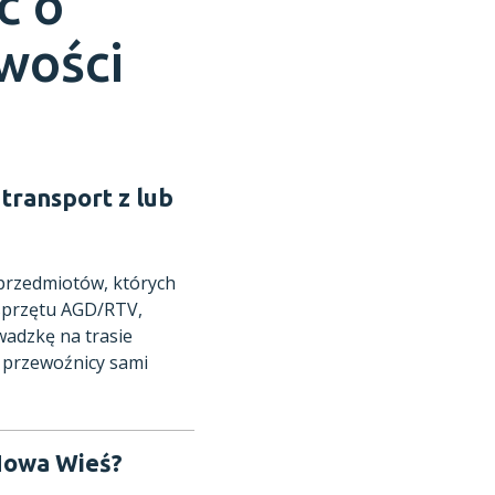
ć o
owości
transport z lub
 przedmiotów, których
 sprzętu AGD/RTV,
adzkę na trasie
 przewoźnicy sami
 Nowa Wieś?