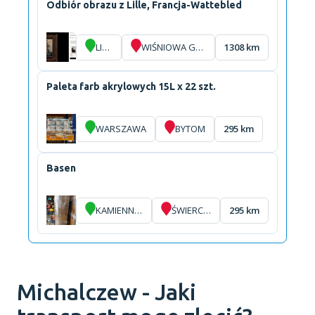
Odbiór obrazu z Lille, Francja-Wattebled
LILLE
WIŚNIOWA GÓRA
1308 km
Paleta farb akrylowych 15L x 22 szt.
WARSZAWA
BYTOM
295 km
Basen
KAMIENNA GÓRA
ŚWIERCZYNIEC
295 km
Michalczew - Jaki