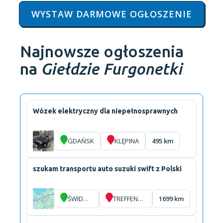
WYSTAW DARMOWE OGŁOSZENIE
Najnowsze ogłoszenia
na
Giełdzie Furgonetki
Wózek elektryczny dla niepełnosprawnych
GDAŃSK
KLĘPINA
495 km
szukam transportu auto suzuki swift z Polski
ŚWIDWIN
TREFFENDEL
1699 km