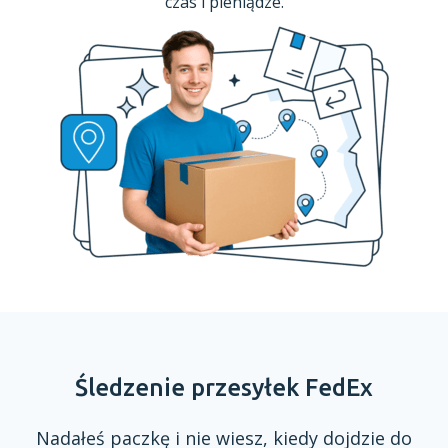
czas
i pieniądze.
Śledzenie przesyłek FedEx
Nadałeś paczkę
i nie
wiesz, kiedy dojdzie do