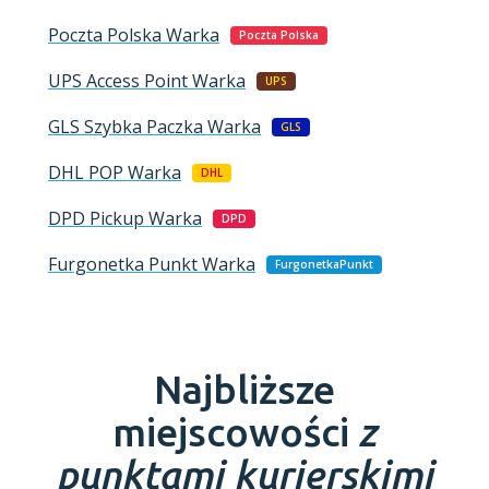
Poczta Polska
Warka
Poczta Polska
UPS Access Point
Warka
UPS
GLS Szybka Paczka
Warka
GLS
DHL POP
Warka
DHL
DPD Pickup
Warka
DPD
Furgonetka Punkt
Warka
FurgonetkaPunkt
Najbliższe
miejscowości
z
punktami kurierskimi