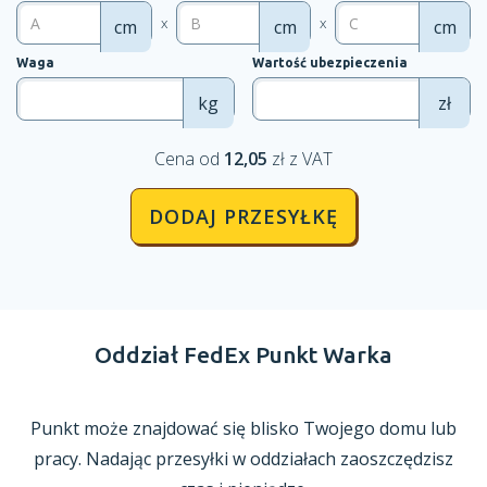
x
x
cm
cm
cm
Waga
Wartość ubezpieczenia
kg
zł
Cena od
12,05
zł z VAT
DODAJ PRZESYŁKĘ
Oddział FedEx Punkt Warka
Punkt może znajdować się blisko Twojego domu lub
pracy. Nadając przesyłki
w oddziałach
zaoszczędzisz