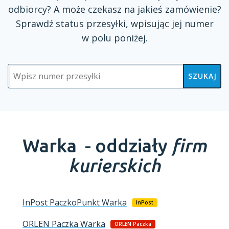
odbiorcy?
A może
czekasz na jakieś zamówienie?
Sprawdź status przesyłki, wpisując jej numer
w polu
poniżej.
SZUKAJ
Warka -
oddziały
firm
kurierskich
InPost PaczkoPunkt
Warka
InPost
ORLEN Paczka
Warka
ORLEN Paczka