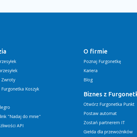
ia
O firmie
rzesyłek
Poznaj Furgonetkę
rzesyłek
Kariera
j Zwroty
Blog
j Furgonetka Koszyk
Biznes z Furgonet
Otwórz Furgonetka Punkt
llegro
Postaw automat
link "Nadaj do mnie"
Zostań partnerem IT
liwości API
Giełda dla przewoźników