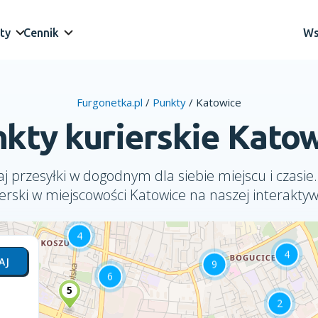
ty
Cennik
Ws
Furgonetka.pl
/
Punkty
/
Katowice
kty kurierskie Kato
j przesyłki w dogodnym dla siebie miejscu i czasie.
erski w miejscowości Katowice na naszej interakty