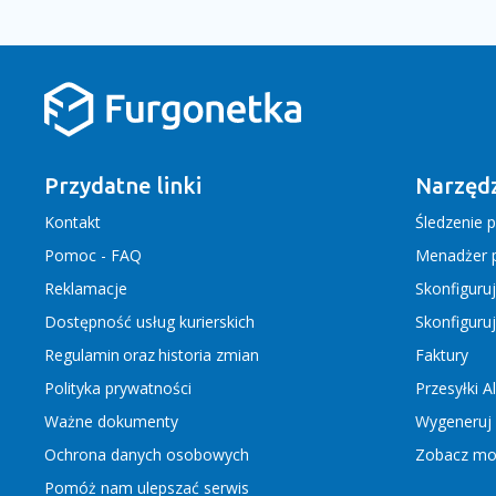
Przydatne linki
Narzędz
Kontakt
Śledzenie p
Pomoc - FAQ
Menadżer p
Reklamacje
Skonfiguru
Dostępność usług kurierskich
Skonfiguru
Regulamin
oraz
historia zmian
Faktury
Polityka prywatności
Przesyłki A
Ważne dokumenty
Wygeneruj 
Ochrona danych osobowych
Zobacz moż
Pomóż nam ulepszać serwis