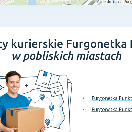
y kurierskie Furgonetka
w pobliskich miastach
Furgonetka Punk
Furgonetka Punk