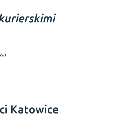
kurierskimi
awa
ci
Katowice