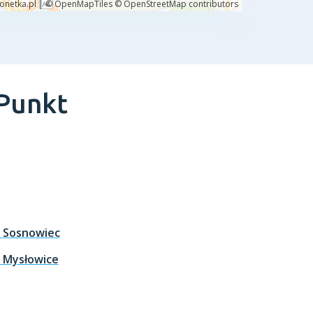
 Punkt
t
Sosnowiec
t
Mysłowice