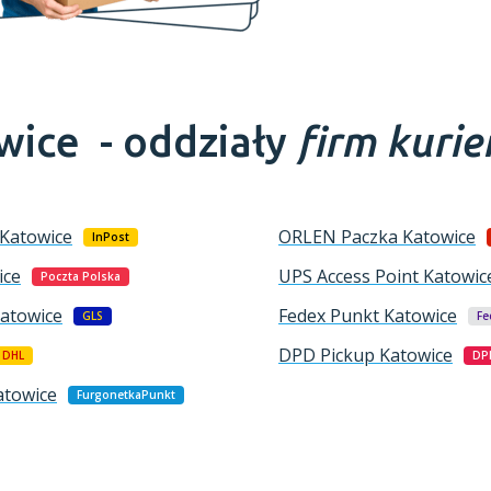
wice -
oddziały
firm kurie
Katowice
ORLEN Paczka
Katowice
InPost
ice
UPS Access Point
Katowic
Poczta Polska
atowice
Fedex Punkt
Katowice
GLS
Fe
DPD Pickup
Katowice
DHL
DP
atowice
FurgonetkaPunkt