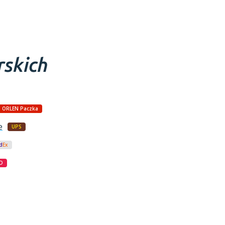
rskich
ORLEN Paczka
e
UPS
d
Ex
D