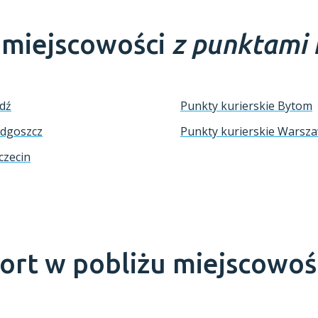
e miejscowości
z punktami 
ódź
Punkty kurierskie Bytom
ydgoszcz
Punkty kurierskie Warsz
czecin
port w pobliżu miejscowoś