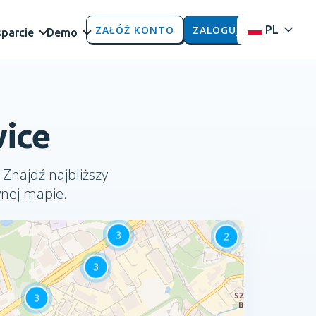
ZAŁÓŻ KONTO
ZALOGUJ
PL
parcie
Demo
wice
 Znajdź najbliższy
wnej mapie.