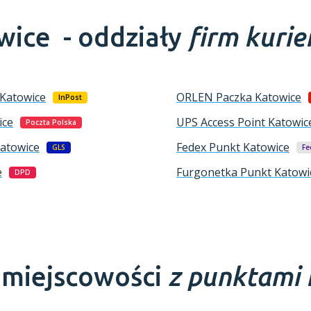
wice -
oddziały
firm kurie
Katowice
ORLEN Paczka
Katowice
InPost
ice
UPS Access Point
Katowic
Poczta Polska
atowice
Fedex Punkt
Katowice
GLS
Fe
e
Furgonetka Punkt
Katowi
DPD
e miejscowości
z punktami 