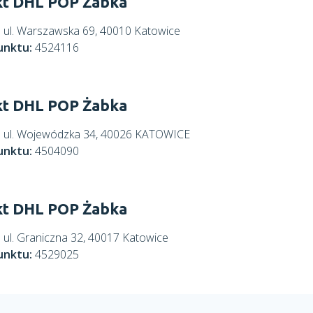
t DHL POP Żabka
:
ul. Warszawska 69, 40010 Katowice
unktu:
4524116
t DHL POP Żabka
:
ul. Wojewódzka 34, 40026 KATOWICE
unktu:
4504090
t DHL POP Żabka
:
ul. Graniczna 32, 40017 Katowice
unktu:
4529025