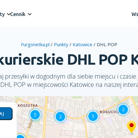
ty
Cennik
Ws
Furgonetka.pl
/
Punkty
/
Katowice
/
DHL POP
kurierskie DHL POP 
j przesyłki w dogodnym dla siebie miejscu i czasie.
i DHL POP w miejscowości Katowice na naszej inter