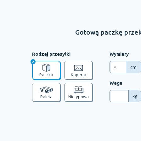
Gotową paczkę przek
Rodzaj przesyłki
Wymiary
cm
Paczka
Koperta
Waga
kg
Paleta
Nietypowa