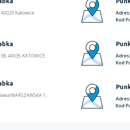
abka
Punk
, 40020 Katowice
Adres
Kod P
abka
Punk
 38, 40035 KATOWICE
Adres
Kod P
abka
Punk
nisława/WARSZAWSKA 1,
Adres
Kod P