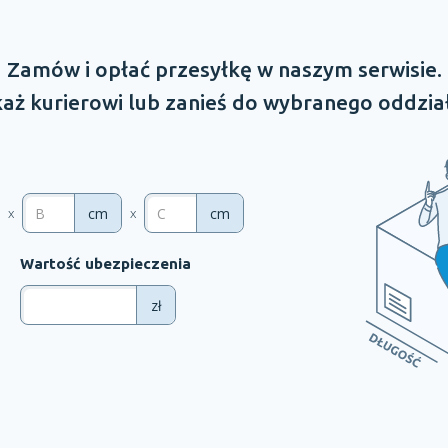
Zamów
i opłać
przesyłkę
w naszym
serwisie.
aż kurierowi lub zanieś do wybranego oddzia
cm
cm
x
x
Wartość ubezpieczenia
zł