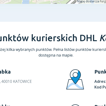
punktów kurierskich DHL
K
żej kilka wybranych punktów. Pełna listów punktów kuriersk
dostępna na mapie.
abka
Punk
3, 40010 KATOWICE
Adres
Kod P