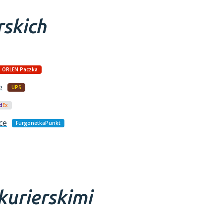
rskich
ORLEN Paczka
e
UPS
d
Ex
ce
FurgonetkaPunkt
kurierskimi