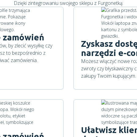
Dzięki zintegrowaniu swojego sklepu z Furgonetką:
ję zamówień
Zyskasz dost
w, by zlecić wysyłkę czy
narzędzi e-c
z to bezpośrednio z
giwać zamówienia.
Możesz włączyć nowe rozw
zwroty czy błyskawiczny c
zakupy Twoim kupującym.
Ułatwisz kli
ję zamówień