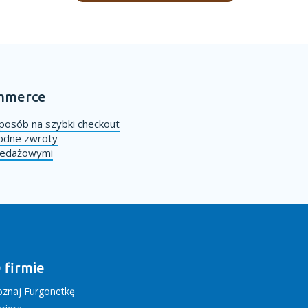
ommerce
posób na szybki checkout
godne zwroty
rzedażowymi
 firmie
oznaj Furgonetkę