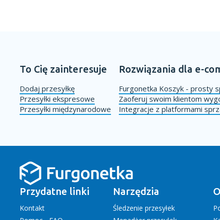
To Cię zainteresuje
Rozwiązania dla e-c
Dodaj przesyłkę
Furgonetka Koszyk - prosty s
Przesyłki ekspresowe
Zaoferuj swoim klientom wy
Przesyłki międzynarodowe
Integracje z platformami sp
Przydatne linki
Narzędzia
O
Kontakt
Śledzenie przesyłek
P