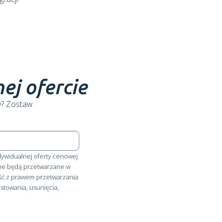
ej ofercie
y? Zostaw
ndywidualnej oferty cenowej
Dane będą przetwarzane w
ść z prawem przetwarzania
towania, usunięcia,