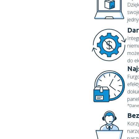
Dzięk
swoje
jedny
Dar
Integ
niem
możes
do ek
Naj
Furgo
efekt
doku
panel
*Dane
Bez
Korzy
narzę
naszy