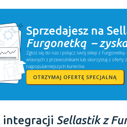
Sprzedajesz na
Sell
Furgonetką – zyska
Zgłoś się do nas i połącz swój sklep z Furgonetką
własnych z przewoźnikami lub skorzystaj z oferty 
najpopularniejszych kurierów.
OTRZYMAJ OFERTĘ SPECJALNĄ
 integracji
Sellastik
z Fu