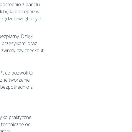
zpośrednio z panelu
łek będą dostępne w
rzędzi zewnętrznych.
ezpłatny. Dzięki
 przesyłkami oraz
e zwroty czy checkout
*, co pozwoli Ci
czne tworzenie
bezpośrednio z
tylko praktyczne
 techniczne od
racji.