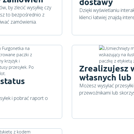
dostawy
w, by zlecić wysyłkę czy
Dzięki wyświetlaniu inte
z to bezpośrednio z
klienci łatwiej znajdą int
giwać zamówienia.
Zrealizujesz
własnych lub
status
Możesz wysyłać przesyłk
przewoźnikami lub skorzys
syłek i pobrać raport o