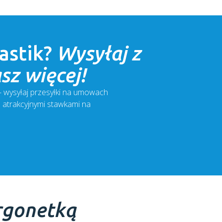
astik
?
Wysyłaj z
sz więcej!
 – wysyłaj przesyłki na umowach
z atrakcyjnymi stawkami na
rgonetką