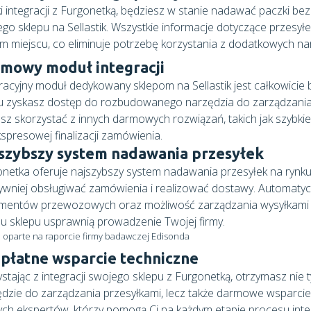
i integracji z Furgonetką, będziesz w stanie nadawać paczki be
go sklepu na Sellastik. Wszystkie informacje dotyczące przesy
m miejscu, co eliminuje potrzebę korzystania z dodatkowych na
mowy moduł integracji
racyjny moduł dedykowany sklepom na Sellastik jest całkowicie b
u zyskasz dostęp do rozbudowanego narzędzia do zarządzania
z skorzystać z innych darmowych rozwiązań, takich jak szybki
spresowej finalizacji zamówienia.
szybszy system nadawania przesyłek
netka oferuje najszybszy system nadawania przesyłek na rynku
ywniej obsługiwać zamówienia i realizować dostawy. Automaty
mentów przewozowych oraz możliwość zarządzania wysyłkami 
u sklepu usprawnią prowadzenie Twojej firmy.
 oparte na raporcie firmy badawczej Edisonda
płatne wsparcie techniczne
stając z integracji swojego sklepu z Furgonetką, otrzymasz nie 
dzie do zarządzania przesyłkami, lecz także darmowe wsparcie
ch ekspertów, którzy pomogą Ci na każdym etapie procesu integ