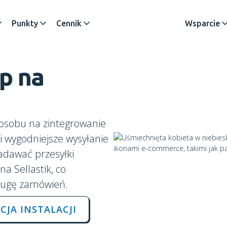
Punkty
Cennik
Wsparcie
ep
na
posobu na zintegrowanie
i wygodniejsze wysyłanie
nadawać przesyłki
a Sellastik, co
sługę zamówień.
CJA INSTALACJI