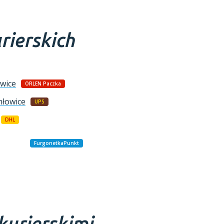
rierskich
wice
ORLEN Paczka
hłowice
UPS
DHL
FurgonetkaPunkt
kurierskimi