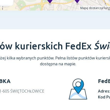
tów kurierskich FedEx
Świ
żej kilka wybranych punktów. Pełna listów punktów kuriersk
dostępna na mapie.
ABKA
FedE
, 41-605 ŚWIĘTOCHŁOWICE
Adres
Kod P