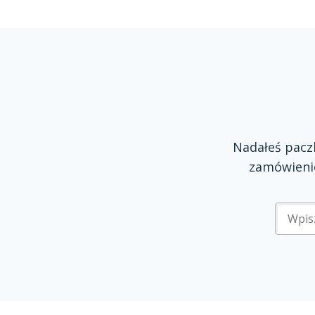
Nadałeś pac
zamówienie