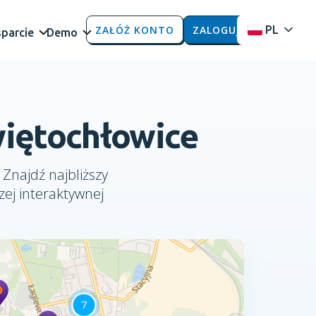
ZAŁÓŻ KONTO
ZALOGUJ
PL
parcie
Demo
więtochłowice
 Znajdź najbliższy
zej interaktywnej