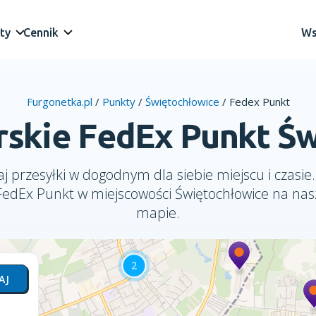
ty
Cennik
Ws
Furgonetka.pl
/
Punkty
/
Świętochłowice
/
Fedex Punkt
rskie FedEx Punkt Ś
j przesyłki w dogodnym dla siebie miejscu i czasie.
FedEx Punkt w miejscowości Świętochłowice na nas
mapie.