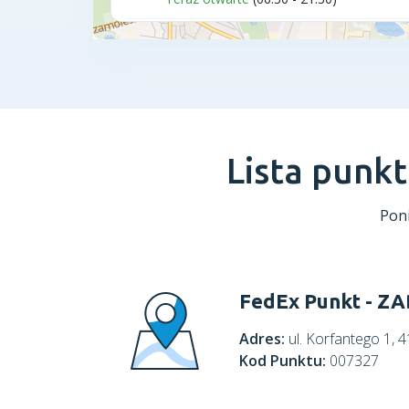
Lista punk
Poni
FedEx Punkt - Z
Adres:
ul. Korfantego 1
Kod Punktu:
007327