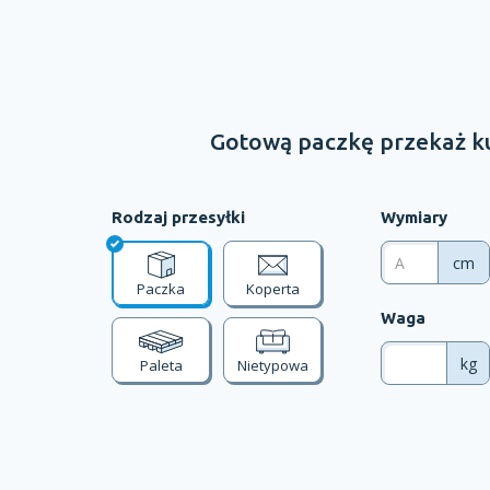
Gotową paczkę przekaż ku
Rodzaj przesyłki
Wymiary
cm
Paczka
Koperta
Waga
kg
Paleta
Nietypowa