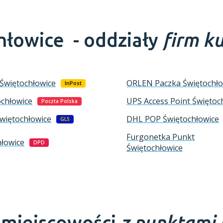
hłowice -
oddziały
firm ku
Świętochłowice
ORLEN Paczka
Świętochło
InPost
ochłowice
UPS Access Point
Świętoc
Poczta Polska
więtochłowice
DHL POP
Świętochłowice
GLS
Furgonetka Punkt
hłowice
DPD
Świętochłowice
e miejscowości
z punktami 