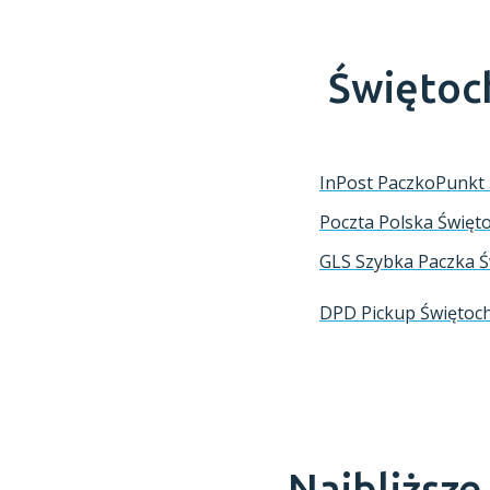
Świętoc
InPost PaczkoPunkt
Poczta Polska
Święt
GLS Szybka Paczka
Ś
DPD Pickup
Świętoc
Najbliższ