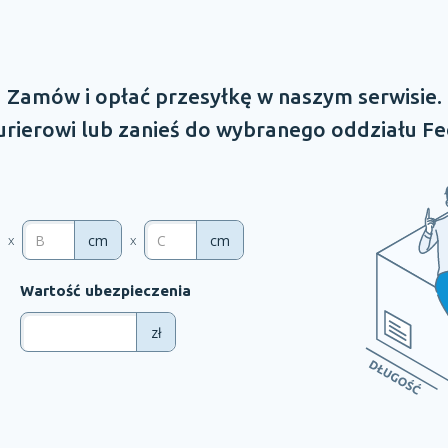
Zamów
i opłać
przesyłkę
w naszym
serwisie.
rierowi lub zanieś do wybranego oddziału
Fe
cm
cm
x
x
Wartość ubezpieczenia
zł