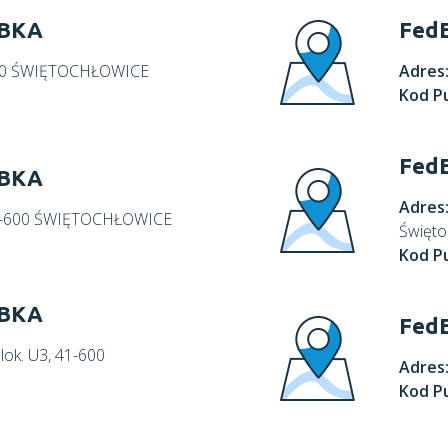
ABKA
Fed
-600 ŚWIĘTOCHŁOWICE
Adres
Kod P
FedE
ABKA
Adres
 41-600 ŚWIĘTOCHŁOWICE
Święto
Kod P
ABKA
FedE
lok. U3, 41-600
Adres
Kod P