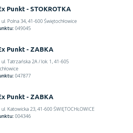
Ex Punkt - STOKROTKA
:
ul. Polna 34, 41-600 Świętochłowice
unktu:
049045
x Punkt - ZABKA
:
ul. Tatrzańska 2A / lok. 1, 41-605
chłowice
unktu:
047877
x Punkt - ZABKA
:
ul. Katowicka 23, 41-600 ŚWIĘTOCHŁOWICE
unktu:
004346