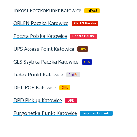
InPost PaczkoPunkt
Katowice
InPost
ORLEN Paczka
Katowice
ORLEN Paczka
Poczta Polska
Katowice
Poczta Polska
UPS Access Point
Katowice
UPS
GLS Szybka Paczka
Katowice
GLS
Fedex Punkt
Katowice
Fed
Ex
DHL POP
Katowice
DHL
DPD Pickup
Katowice
DPD
Furgonetka Punkt
Katowice
FurgonetkaPunkt