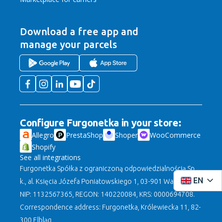
Download a free app
and
manage your parcels
Configure Furgonetka in your store:
Allegro
PrestaShop
Shoper
WooCommerce
Shopify
See all integrations
Furgonetka Spółka z ograniczoną odpowiedzialnością Sp.
EN
k., al. Księcia Józefa Poniatowskiego 1, 03-901 Warszawa,
NIP: 1132567365, REGON: 140220084, KRS: 0000694708.
Correspondence address: Furgonetka, Królewiecka 11, 82-
300 Elbląg