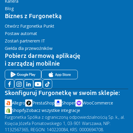
Kariera
Blog
Biznes z Furgonetką
Otwórz Furgonetka Punkt
Postaw automat
Zostań partnerem IT
Giełda dla przewoźników
Pobierz darmową aplikację
i zarządzaj mobilnie
Skonfiguruj Furgonetkę w swoim sklepie:
Allegro
PrestaShop
Shoper
WooCommerce
Shopify
Zobacz wszystkie integracje
Furgonetka Spółka z ograniczoną odpowiedzialnością Sp. k., al.
Księcia Józefa Poniatowskiego 1, 03-901 Warszawa, NIP:
1132567365, REGON: 140220084, KRS: 0000694708.