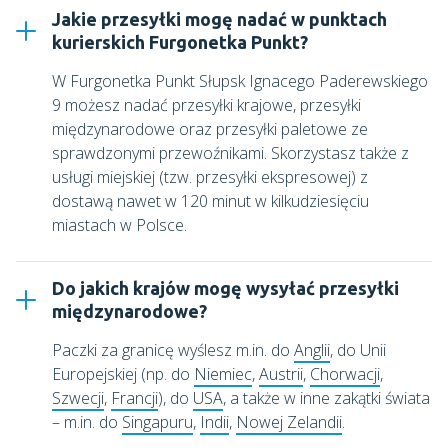
Jakie przesyłki mogę nadać w punktach
kurierskich Furgonetka Punkt?
W
Furgonetka Punkt Słupsk Ignacego Paderewskiego
9
możesz nadać przesyłki krajowe, przesyłki
międzynarodowe oraz przesyłki paletowe ze
sprawdzonymi przewoźnikami. Skorzystasz także z
usługi miejskiej (tzw. przesyłki ekspresowej) z
dostawą nawet w 120 minut w kilkudziesięciu
miastach w Polsce.
Do jakich krajów mogę wysyłać przesyłki
międzynarodowe?
Paczki za granicę wyślesz m.in. do
Anglii
, do Unii
Europejskiej (np. do
Niemiec
,
Austrii
,
Chorwacji
,
Szwecji
,
Francji
), do
USA
, a także w inne zakątki świata
– m.in. do
Singapuru
,
Indii
,
Nowej Zelandii
.