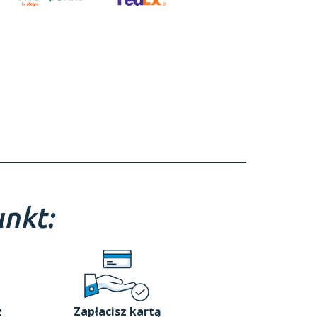
nkt:
z
Zapłacisz kartą