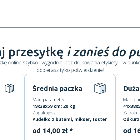
j przesyłkę
i zanieś do 
kę online szybko i wygodnie, bez drukowania etykiety – w punk
odbierasz tylko potwierdzenie!
Średnia paczka
Duża
Max. parametry
Max. pa
19x38x59 cm; 20 kg
41x38x5
Zapakujesz
Zapakuj
k
Pudełko z butami, mikser, toster
Odkurz
od 14,00 zł *
od 16