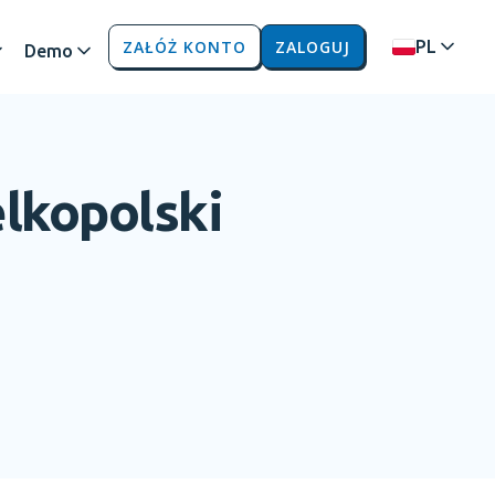
ZAŁÓŻ KONTO
ZALOGUJ
PL
Demo
lkopolski