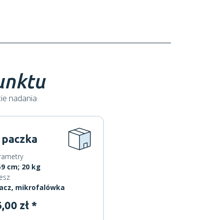
punktu
cie nadania
 paczka
rametry
9 cm; 20 kg
esz
acz, mikrofalówka
,00 zł *