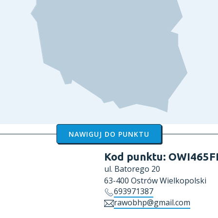
NAWIGUJ DO PUNKTU
Kod punktu:
OWI465F
ul.
Batorego 20
63-400
Ostrów Wielkopolski
693971387
rawobhp@gmail.com