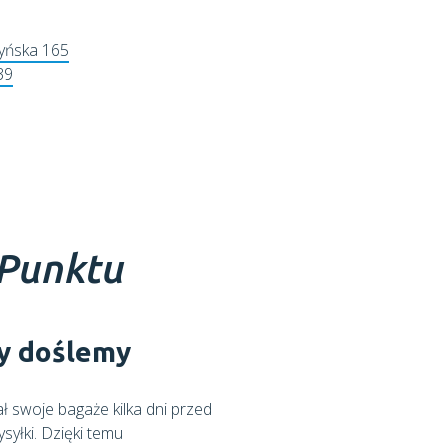
zyńska 165
39
 Punktu
my doślemy
ł swoje bagaże kilka dni przed
yłki. Dzięki temu