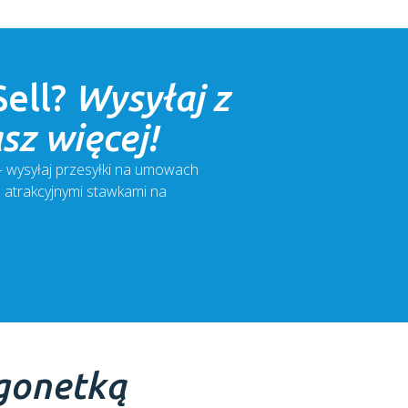
Sell
?
Wysyłaj z
sz więcej!
 – wysyłaj przesyłki na umowach
z atrakcyjnymi stawkami na
gonetką