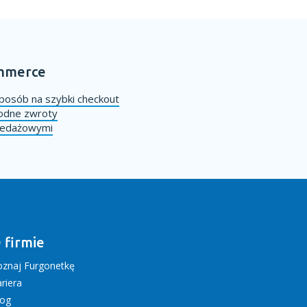
ommerce
posób na szybki checkout
godne zwroty
rzedażowymi
 firmie
oznaj Furgonetkę
riera
log