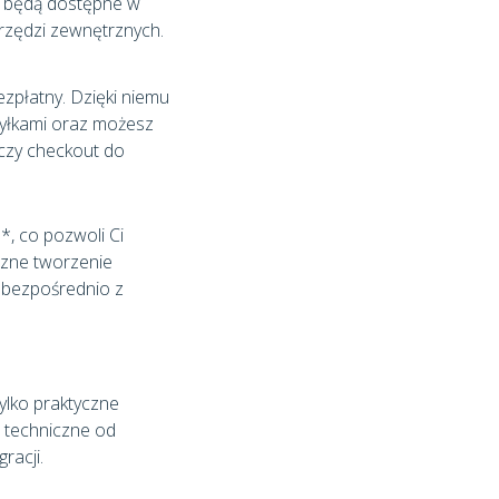
ek będą dostępne w
rzędzi zewnętrznych.
zpłatny. Dzięki niemu
yłkami oraz możesz
 czy checkout do
*, co pozwoli Ci
czne tworzenie
bezpośrednio z
tylko praktyczne
 techniczne od
racji.