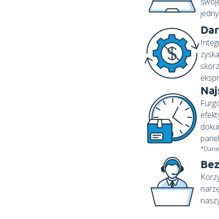
swoje
jedny
Dar
Integ
zysk
skorz
ekspr
Naj
Furgo
efekt
doku
panel
*Dane
Bez
Korzy
narzę
naszy