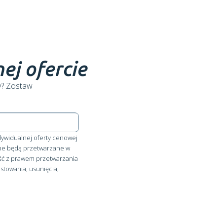
ej ofercie
y? Zostaw
ndywidualnej oferty cenowej
Dane będą przetwarzane w
ść z prawem przetwarzania
towania, usunięcia,