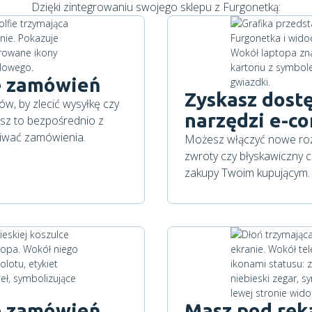
Dzięki zintegrowaniu swojego sklepu z Furgonetką:
ję zamówień
Zyskasz dost
w, by zlecić wysyłkę czy
narzędzi e-c
z to bezpośrednio z
giwać zamówienia.
Możesz włączyć nowe rozw
zwroty czy błyskawiczny c
zakupy Twoim kupującym.
ję zamówień
Masz pod ręką