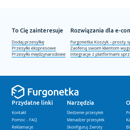
To Cię zainteresuje
Rozwiązania dla e-c
Dodaj przesyłkę
Furgonetka Koszyk - prosty s
Przesyłki ekspresowe
Zaoferuj swoim klientom wy
Przesyłki międzynarodowe
Integracje z platformami sp
Przydatne linki
Narzędzia
O
Kontakt
Śledzenie przesyłek
P
Pomoc - FAQ
Menadżer przesyłek
Ka
Reklamacje
Skonfiguruj Zwroty
B