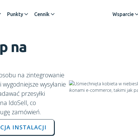
Punkty
Cennik
Wsparcie
ep
na
posobu na zintegrowanie
i wygodniejsze wysyłanie
nadawać przesyłki
a IdoSell, co
sługę zamówień.
CJA INSTALACJI