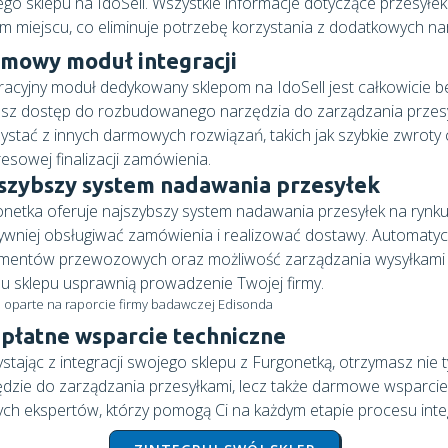
go sklepu na IdoSell. Wszystkie informacje dotyczące przesył
m miejscu, co eliminuje potrzebę korzystania z dodatkowych na
mowy moduł integracji
racyjny moduł dedykowany sklepom na IdoSell jest całkowicie be
asz dostęp do rozbudowanego narzędzia do zarządzania przes
ystać z innych darmowych rozwiązań, takich jak szybkie zwroty
esowej finalizacji zamówienia.
szybszy system nadawania przesyłek
netka oferuje najszybszy system nadawania przesyłek na rynku
ywniej obsługiwać zamówienia i realizować dostawy. Automaty
mentów przewozowych oraz możliwość zarządzania wysyłkami 
u sklepu usprawnią prowadzenie Twojej firmy.
 oparte na raporcie firmy badawczej Edisonda
płatne wsparcie techniczne
stając z integracji swojego sklepu z Furgonetką, otrzymasz nie 
dzie do zarządzania przesyłkami, lecz także darmowe wsparcie
ch ekspertów, którzy pomogą Ci na każdym etapie procesu integ