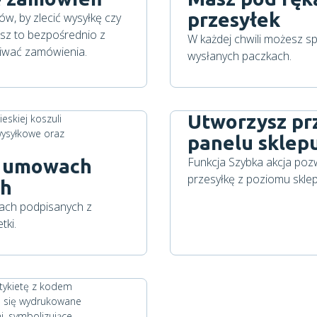
przesyłek
w, by zlecić wysyłkę czy
z to bezpośrednio z
W każdej chwili możesz sp
giwać zamówienia.
wysłanych paczkach.
Utworzysz pr
panelu sklep
Funkcja Szybka akcja pozw
a umowach
przesyłkę z poziomu sklep
ch
ach podpisanych z
tki.