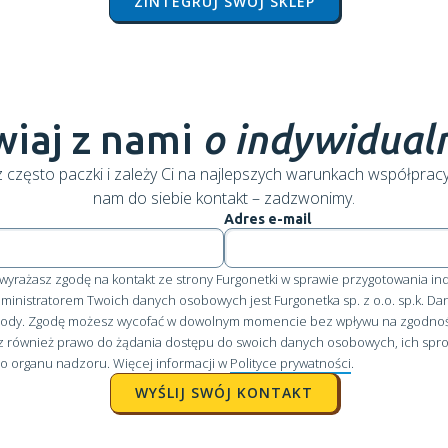
ZINTEGRUJ SWÓJ SKLEP
iaj z nami
o indywidualn
 często paczki i zależy Ci na najlepszych warunkach współprac
nam do siebie kontakt – zadzwonimy.
Adres e-mail
e" wyrażasz zgodę na kontakt ze strony Furgonetki w sprawie przygotowania i
dministratorem Twoich danych osobowych jest Furgonetka sp. z o.o. sp.k. 
zgody. Zgodę możesz wycofać w dowolnym momencie bez wpływu na zgodno
z również prawo do żądania dostępu do swoich danych osobowych, ich spros
do organu nadzoru. Więcej informacji w
Polityce prywatności
.