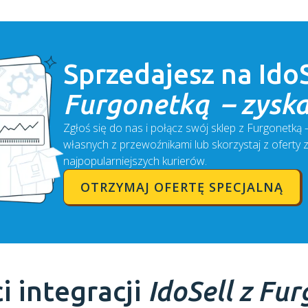
Sprzedajesz na
Ido
Furgonetką – zyska
Zgłoś się do nas i połącz swój sklep z Furgonetką
własnych z przewoźnikami lub skorzystaj z oferty 
najpopularniejszych kurierów.
OTRZYMAJ OFERTĘ SPECJALNĄ
i integracji
IdoSell
z Fur