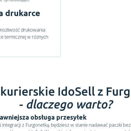
a drukarce
możliwość drukowania
 termicznej w różnych
 kurierskie
IdoSell
z Furg
-
dlaczego warto?
awniejsza obsługa przesyłek
i integracji z Furgonetką, będziesz w stanie nadawać paczki be