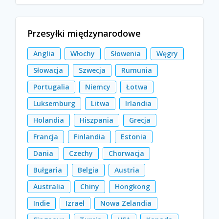
Przesyłki międzynarodowe
Anglia
Włochy
Słowenia
Węgry
Słowacja
Szwecja
Rumunia
Portugalia
Niemcy
Łotwa
Luksemburg
Litwa
Irlandia
Holandia
Hiszpania
Grecja
Francja
Finlandia
Estonia
Dania
Czechy
Chorwacja
Bułgaria
Belgia
Austria
Australia
Chiny
Hongkong
Indie
Izrael
Nowa Zelandia