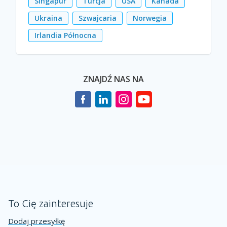
Singapur
Turcja
USA
Kanada
Ukraina
Szwajcaria
Norwegia
Irlandia Północna
ZNAJDŹ NAS NA
To Cię zainteresuje
Dodaj przesyłkę