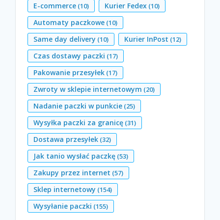
E-commerce
Kurier Fedex
(10)
(10)
Automaty paczkowe
(10)
Same day delivery
Kurier InPost
(10)
(12)
Czas dostawy paczki
(17)
Pakowanie przesyłek
(17)
Zwroty w sklepie internetowym
(20)
Nadanie paczki w punkcie
(25)
Wysyłka paczki za granicę
(31)
Dostawa przesyłek
(32)
Jak tanio wysłać paczkę
(53)
Zakupy przez internet
(57)
Sklep internetowy
(154)
Wysyłanie paczki
(155)