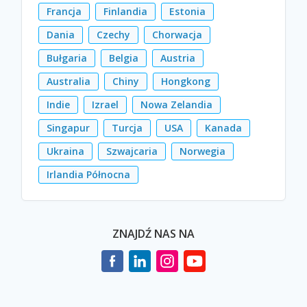
Francja
Finlandia
Estonia
Dania
Czechy
Chorwacja
Bułgaria
Belgia
Austria
Australia
Chiny
Hongkong
Indie
Izrael
Nowa Zelandia
Singapur
Turcja
USA
Kanada
Ukraina
Szwajcaria
Norwegia
Irlandia Północna
ZNAJDŹ NAS NA