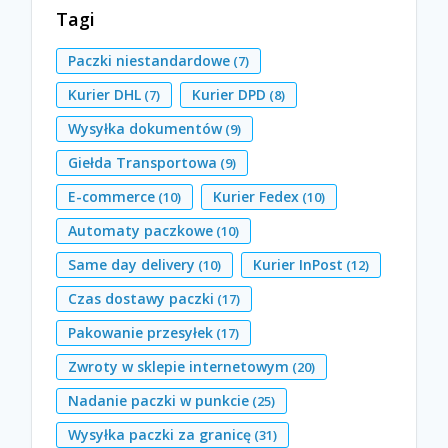
Tagi
Paczki niestandardowe
(7)
Kurier DHL
Kurier DPD
(7)
(8)
Wysyłka dokumentów
(9)
Giełda Transportowa
(9)
E-commerce
Kurier Fedex
(10)
(10)
Automaty paczkowe
(10)
Same day delivery
Kurier InPost
(10)
(12)
Czas dostawy paczki
(17)
Pakowanie przesyłek
(17)
Zwroty w sklepie internetowym
(20)
Nadanie paczki w punkcie
(25)
Wysyłka paczki za granicę
(31)