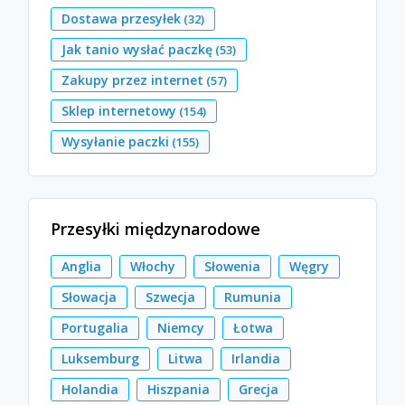
Dostawa przesyłek
(32)
Jak tanio wysłać paczkę
(53)
Zakupy przez internet
(57)
Sklep internetowy
(154)
Wysyłanie paczki
(155)
Przesyłki międzynarodowe
Anglia
Włochy
Słowenia
Węgry
Słowacja
Szwecja
Rumunia
Portugalia
Niemcy
Łotwa
Luksemburg
Litwa
Irlandia
Holandia
Hiszpania
Grecja