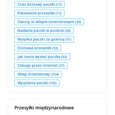
Czas dostawy paczki
(17)
Pakowanie przesyłek
(17)
Zwroty w sklepie internetowym
(20)
Nadanie paczki w punkcie
(25)
Wysyłka paczki za granicę
(31)
Dostawa przesyłek
(32)
Jak tanio wysłać paczkę
(53)
Zakupy przez internet
(57)
Sklep internetowy
(154)
Wysyłanie paczki
(155)
Przesyłki międzynarodowe