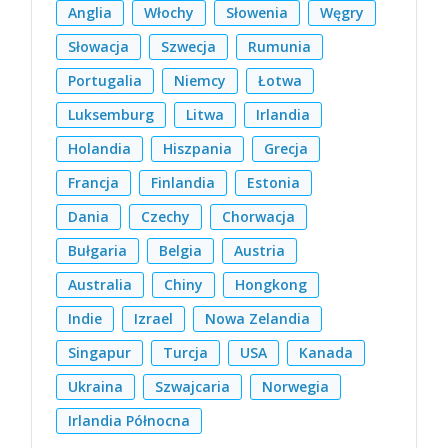
Anglia
Włochy
Słowenia
Węgry
Słowacja
Szwecja
Rumunia
Portugalia
Niemcy
Łotwa
Luksemburg
Litwa
Irlandia
Holandia
Hiszpania
Grecja
Francja
Finlandia
Estonia
Dania
Czechy
Chorwacja
Bułgaria
Belgia
Austria
Australia
Chiny
Hongkong
Indie
Izrael
Nowa Zelandia
Singapur
Turcja
USA
Kanada
Ukraina
Szwajcaria
Norwegia
Irlandia Północna