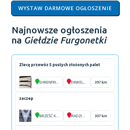
WYSTAW DARMOWE OGŁOSZENIE
Najnowsze ogłoszenia
na
Giełdzie Furgonetki
Zlecę przewóz 5 pustych złożonych palet
EHRENFRIEDERSDORF
DINKELSCHERBEN
397 km
zaczep
BRZEŚĆ KUJAWSKI
RADZIONKÓW
307 km