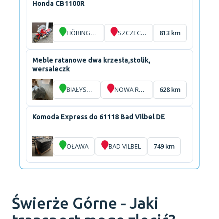
Honda CB1100R
HÖRINGEN
SZCZECIN
813 km
Meble ratanowe dwa krzesła,stolik,
wersaleczk
BIAŁYSTOK
NOWA RUDA
628 km
Komoda Express do 61118 Bad Vilbel DE
OŁAWA
BAD VILBEL
749 km
Świerże Górne - Jaki