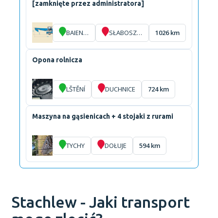
[zamknięte przez administratora]
BAIENFURT
SŁABOSZEWKO
1026 km
Opona rolnicza
LŠTĚNÍ
DUCHNICE
724 km
Maszyna na gąsienicach + 4 stojaki z rurami
TYCHY
DOŁUJE
594 km
Stachlew - Jaki transport