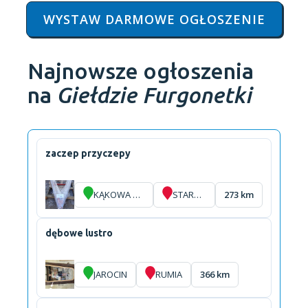
WYSTAW DARMOWE OGŁOSZENIE
Najnowsze ogłoszenia
na
Giełdzie Furgonetki
zaczep przyczepy
KĄKOWA WOLA
STARZYNY
273 km
dębowe lustro
JAROCIN
RUMIA
366 km